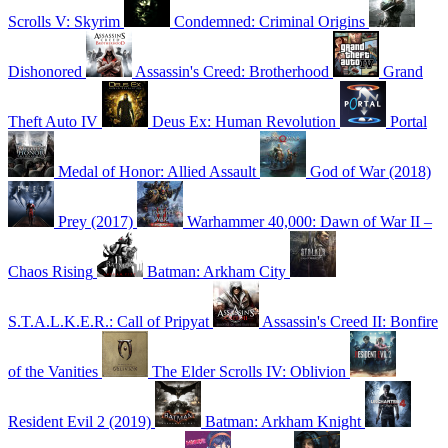
Scrolls V: Skyrim
Condemned: Criminal Origins
Dishonored
Assassin's Creed: Brotherhood
Grand
Theft Auto IV
Deus Ex: Human Revolution
Portal
Medal of Honor: Allied Assault
God of War (2018)
Prey (2017)
Warhammer 40,000: Dawn of War II –
Chaos Rising
Batman: Arkham City
S.T.A.L.K.E.R.: Call of Pripyat
Assassin's Creed II: Bonfire
of the Vanities
The Elder Scrolls IV: Oblivion
Resident Evil 2 (2019)
Batman: Arkham Knight