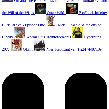
Ori and The Blind Forest: Definitive Edition
Ori and
the Will of the Wisps
Outer Wilds
BioShock Infinite:
Burial at Sea - Episode One
Metal Gear Solid 2: Sons of
Liberty
Worms Plus: Reinforcements
Cyberpunk
2077
Okami
Nier: Replicant ver. 1.22474487139...