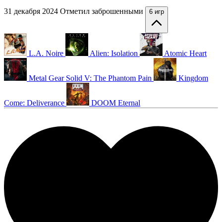
31 декабря 2024
Отметил заброшенными
6 игр
L.A. Noire
Alien: Isolation
Atomic Heart
Metal Gear Solid V: The Phantom Pain
Kingdom
Come: Deliverance
DOOM Eternal