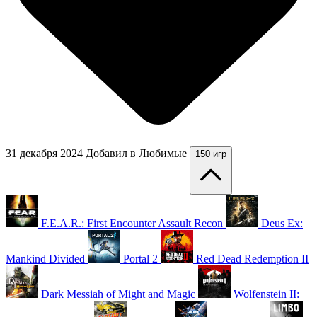
31 декабря 2024
Добавил в Любимые
150 игр
F.E.A.R.: First Encounter Assault Recon
Deus Ex:
Mankind Divided
Portal 2
Red Dead Redemption II
Dark Messiah of Might and Magic
Wolfenstein II: