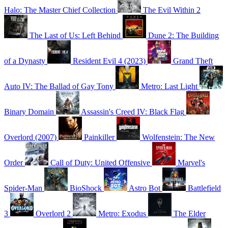
Halo: The Master Chief Collection
The Evil Within 2
The Last of Us: Left Behind
Dune 2: The Building
of a Dynasty
Resident Evil 4 (2023)
Grand Theft
Auto IV: The Ballad of Gay Tony
Metro: Last Light
Binary Domain
Assassin's Creed IV: Black Flag
Overlord (2007)
Painkiller
Wolfenstein: The New
Order
Call of Duty: United Offensive
Marvel's
Spider-Man
BioShock
Astro Bot
Battlefield
3
Overlord 2
Metro: Exodus
The Elder