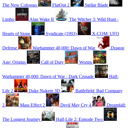
The New Colossus
FlatOut 2
Stellar Blade
Limbo
Alan Wake II
The Witcher 3: Wild Hunt -
Hearts of Stone
Syndicate (1993)
X-COM: UFO
Defense
Warhammer 40,000: Dawn of War
Dragon
Age: Origins
Call of Duty
Worms
Warhammer 40,000: Dawn of War - Dark Crusade
Half-
Life 2
Duke Nukem 3D
Battlefield: Bad Company
2
Mass Effect 2
Devil May Cry 4
Dreamfall:
The Longest Journey
Half-Life 2: Episode Two