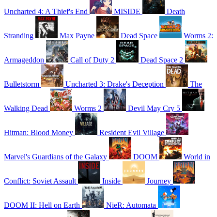
Uncharted 4: A Thief's End
MISIDE
Death
Stranding
Max Payne
Dead Space
Worms 2:
Armageddon
Call of Duty 2
Dead Space 2
Bulletstorm
Uncharted 3: Drake's Deception
The
Walking Dead
Worms 2
Devil May Cry 5
Hitman: Blood Money
Resident Evil Village
Marvel's Guardians of the Galaxy
DOOM
World in
Conflict: Soviet Assault
Inside
Journey
DOOM II: Hell on Earth
NieR: Automata