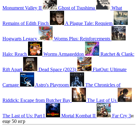
Monument Valley II
Ghost of Tsushima
What
Remains of Edith Finch
A Plague Tale: Requiem
Hogwarts Legacy
Worms Plus: Reinforcements
Halo: Reach
Worms Armageddon
Ratchet & Clank:
Rift Apart
Dead Space (2023)
FlatOut: Ultimate
Carnage
Astro's Playroom
The Chronicles of
Riddick: Escape from Butcher Bay
The Last of Us
The Last of Us: Part I
Mortal Kombat II
Far Cry 3
и
еще 50 игр