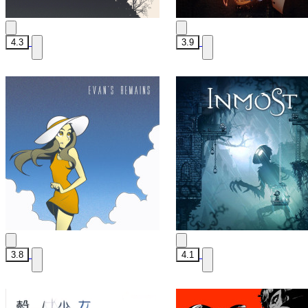
4.3
3.9
3.8
4.1