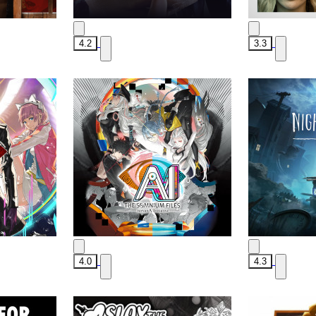
4.2
3.3
4.0
4.3