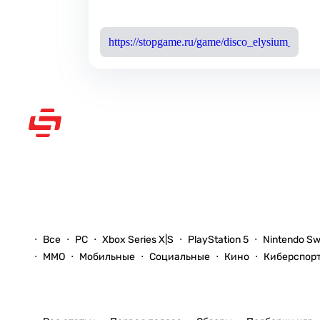
https://stopgame.ru/game/disco_elysium_the_fi
Рассказываем вам о видеоиграх
Новости
Все
PC
Xbox Series X|S
PlayStation 5
Nintendo Sw
ММО
Мобильные
Социальные
Кино
Киберспор
Статьи