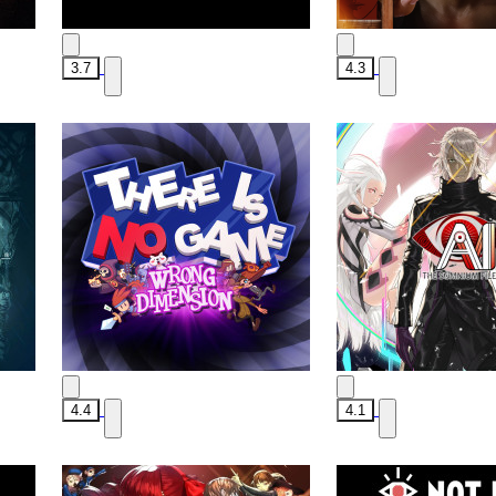
3.7
4.3
4.4
4.1