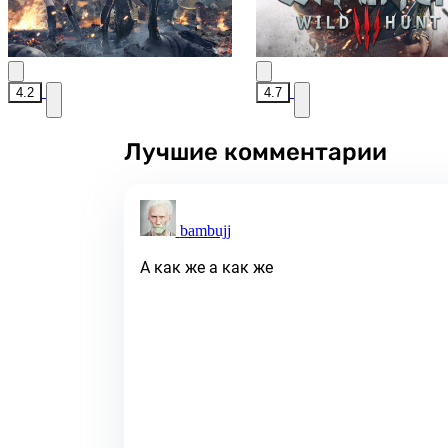
4.2
4.7
Лучшие комментарии
bambujj
А как же а как же