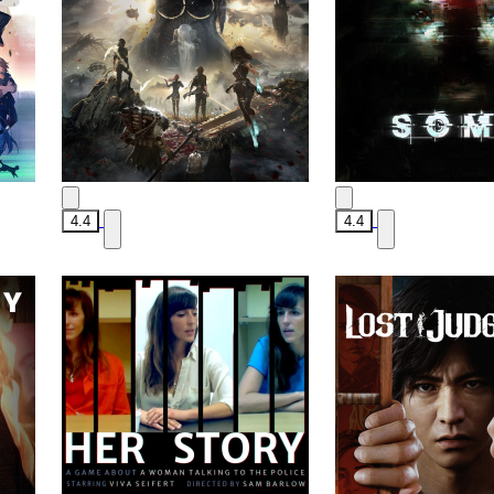
4.4
4.4