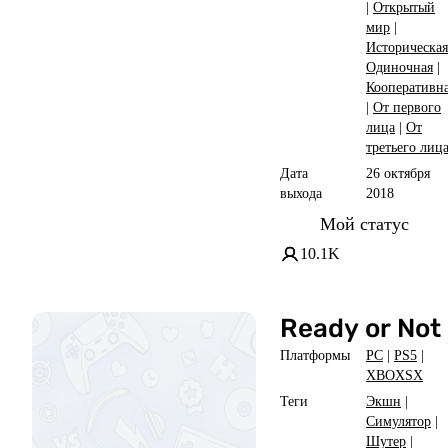
|
Открытый
мир
|
Историческая
Одиночная
|
Кооперативн
|
От первого
лица
|
От
третьего лиц
Дата
26 октября
выхода
2018
Мой статус
10.1K
Ready or Not
Платформы
PC
|
PS5
|
XBOXSX
Теги
Экшн
|
Симулятор
|
Шутер
|