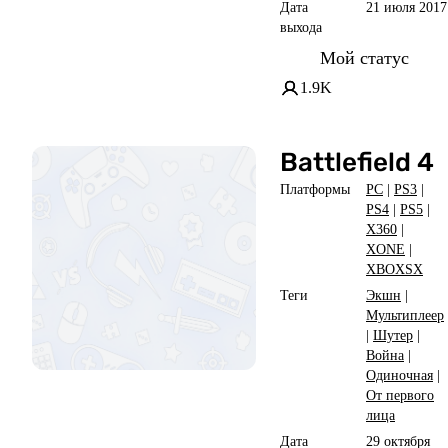
Дата
21 июля 2017
выхода
Мой статус
1.9K
Battlefield 4
Платформы
PC
|
PS3
|
PS4
|
PS5
|
X360
|
XONE
|
XBOXSX
Теги
Экшн
|
Мультиплеер
|
Шутер
|
Война
|
Одиночная
|
От первого
лица
Дата
29 октября