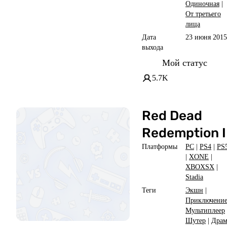
Одиночная
|
От третьего
лица
Дата
23 июня 2015
выхода
Мой статус
5.7K
Red Dead
Redemption I
Платформы
PC
|
PS4
|
PS
|
XONE
|
XBOXSX
|
Stadia
Теги
Экшн
|
Приключени
Мультиплеер
Шутер
|
Драм