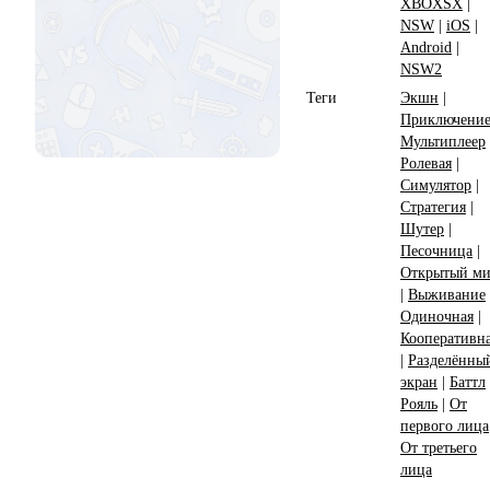
XBOXSX
|
NSW
|
iOS
|
Android
|
NSW2
Теги
Экшн
|
Приключени
Мультиплеер
Ролевая
|
Симулятор
|
Стратегия
|
Шутер
|
Песочница
|
Открытый м
|
Выживание
Одиночная
|
Кооперативн
|
Разделённы
экран
|
Баттл
Рояль
|
От
первого лица
От третьего
лица