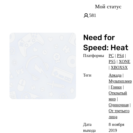
Мой статус
581
Need for
Speed: Heat
Платформы
PC
|
PS4
|
PS5
|
XONE
|
XBOXSX
Теги
Аркада
|
Мультиплеер
|
Гонки
|
Открытый
мир
|
Одиночная
|
От третьего
лица
Дата
8 ноября
выхода
2019