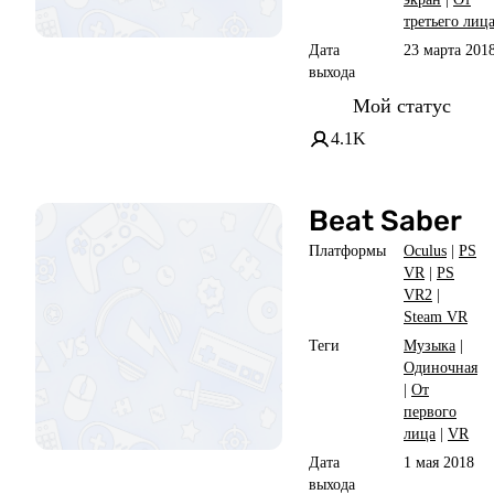
третьего лиц
Дата
23 марта 201
выхода
Мой статус
4.1K
Beat Saber
Платформы
Oculus
|
PS
VR
|
PS
VR2
|
Steam VR
Теги
Музыка
|
Одиночная
|
От
первого
лица
|
VR
Дата
1 мая 2018
выхода