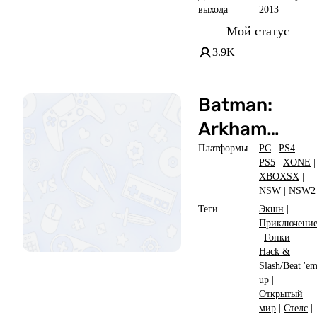
выхода
2013
Мой статус
3.9K
Batman:
Arkham
Knight
Платформы
PC
|
PS4
|
PS5
|
XONE
|
XBOXSX
|
NSW
|
NSW2
Теги
Экшн
|
Приключени
|
Гонки
|
Hack &
Slash/Beat 'e
up
|
Открытый
мир
|
Стелс
|