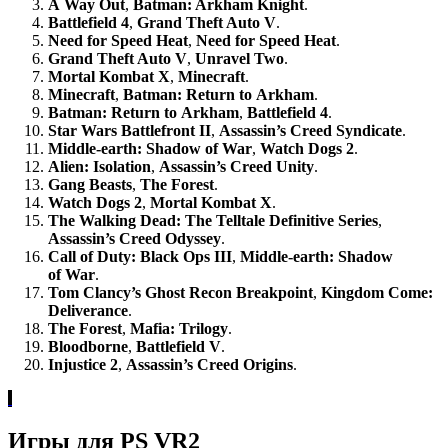
A Way Out
,
Batman: Arkham Knight
.
Battlefield 4
,
Grand Theft Auto V
.
Need for Speed Heat
,
Need for Speed Heat
.
Grand Theft Auto V
,
Unravel Two
.
Mortal Kombat X
,
Minecraft
.
Minecraft
,
Batman: Return to Arkham
.
Batman: Return to Arkham
,
Battlefield 4
.
Star Wars Battlefront II
,
Assassin’s Creed Syndicate
.
Middle-earth: Shadow of War
,
Watch Dogs 2
.
Alien: Isolation
,
Assassin’s Creed Unity
.
Gang Beasts
,
The Forest
.
Watch Dogs 2
,
Mortal Kombat X
.
The Walking Dead: The Telltale Definitive Series
,
Assassin’s Creed Odyssey
.
Call of Duty: Black Ops III
,
Middle-earth: Shadow
of War
.
Tom Clancy’s Ghost Recon Breakpoint
,
Kingdom Come:
Deliverance
.
The Forest
,
Mafia: Trilogy
.
Bloodborne
,
Battlefield V
.
Injustice 2
,
Assassin’s Creed Origins
.
Игры для PS VR2