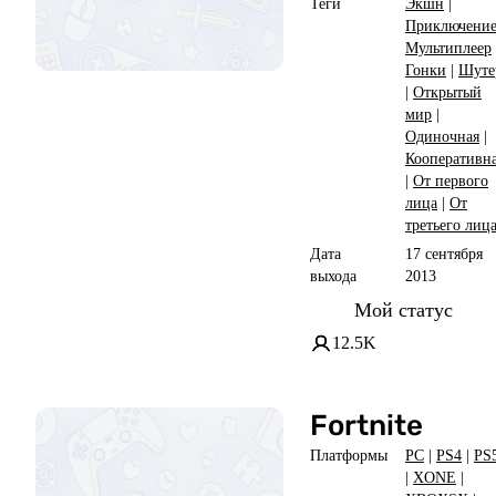
Теги
Экшн
|
Приключени
Мультиплеер
Гонки
|
Шуте
|
Открытый
мир
|
Одиночная
|
Кооперативн
|
От первого
лица
|
От
третьего лиц
Дата
17 сентября
выхода
2013
Мой статус
12.5K
Fortnite
Платформы
PC
|
PS4
|
PS
|
XONE
|