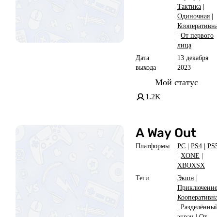
Тактика
|
Одиночная
|
Кооперативн
|
От первого
лица
Дата
13 декабря
выхода
2023
Мой статус
1.2K
A Way Out
Платформы
PC
|
PS4
|
PS
|
XONE
|
XBOXSX
Теги
Экшн
|
Приключени
Кооперативн
|
Разделённы
экран
|
От