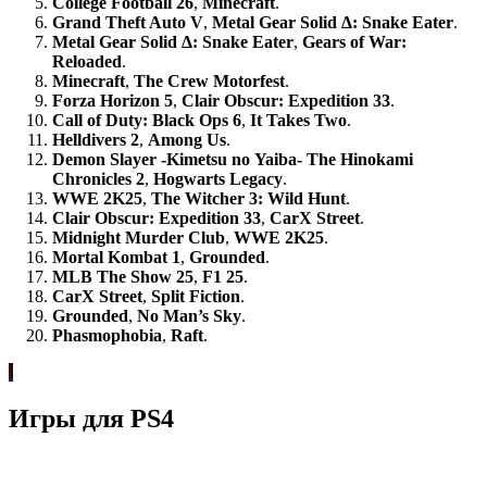
College Football 26
,
Minecraft
.
Grand Theft Auto V
,
Metal Gear Solid Δ: Snake Eater
.
Metal Gear Solid Δ: Snake Eater
,
Gears of War:
Reloaded
.
Minecraft
,
The Crew Motorfest
.
Forza Horizon 5
,
Clair Obscur: Expedition 33
.
Call of Duty: Black Ops
6
,
It Takes Two
.
Helldivers 2
,
Among Us
.
Demon Slayer -Kimetsu no Yaiba- The Hinokami
Chronicles 2
,
Hogwarts Legacy
.
WWE 2K25
,
The Witcher 3: Wild Hunt
.
Clair Obscur: Expedition 33
,
CarX Street
.
Midnight Murder Club
,
WWE 2K25
.
Mortal Kombat 1
,
Grounded
.
MLB The Show 25
,
F1 25
.
CarX Stree
t
,
Split Fiction
.
Grounded
,
No Man’s Sky
.
Phasmophobia
,
Raft
.
Игры для PS4