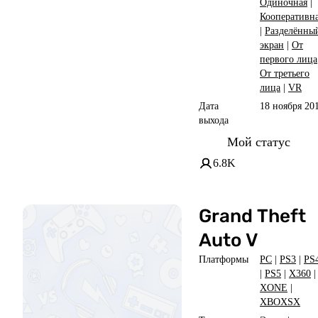
Одиночная
|
Кооперативн
|
Разделённы
экран
|
От
первого лица
От третьего
лица
|
VR
Дата
18 ноября 20
выхода
Мой статус
6.8K
Grand Theft
Auto V
Платформы
PC
|
PS3
|
PS
|
PS5
|
X360
|
XONE
|
XBOXSX