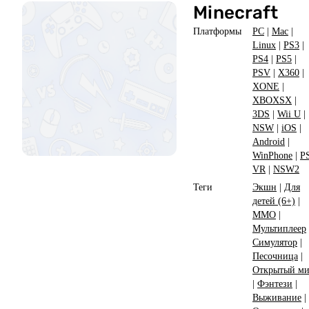
Minecraft
Платформы
PC
|
Mac
|
Linux
|
PS3
|
PS4
|
PS5
|
PSV
|
X360
|
XONE
|
XBOXSX
|
3DS
|
Wii U
|
NSW
|
iOS
|
Android
|
WinPhone
|
P
VR
|
NSW2
Теги
Экшн
|
Для
детей (6+)
|
ММО
|
Мультиплеер
Симулятор
|
Песочница
|
Открытый м
|
Фэнтези
|
Выживание
|