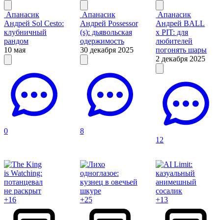
Апанасик
Апанасик
Апанасик
Андрей
Sol Cesto:
Андрей
Possessor
Андрей
BALL
клубничный
(s): дьявольская
x PIT: для
рандом
одержимость
любителей
10 мая
30 декабря 2025
погонять шары
2 декабря 2025
0
8
12
+16
+25
+13