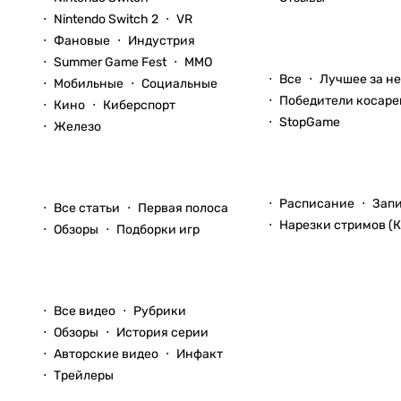
Nintendo Switch 2
VR
Фановые
Индустрия
Блоги
Summer Game Fest
ММО
Все
Лучшее за н
Мобильные
Социальные
Победители косаре
Кино
Киберспорт
StopGame
Железо
Стримы
Статьи
Расписание
Зап
Все статьи
Первая полоса
Нарезки стримов (К
Обзоры
Подборки игр
Видео
Все видео
Рубрики
Обзоры
История серии
Авторские видео
Инфакт
Трейлеры