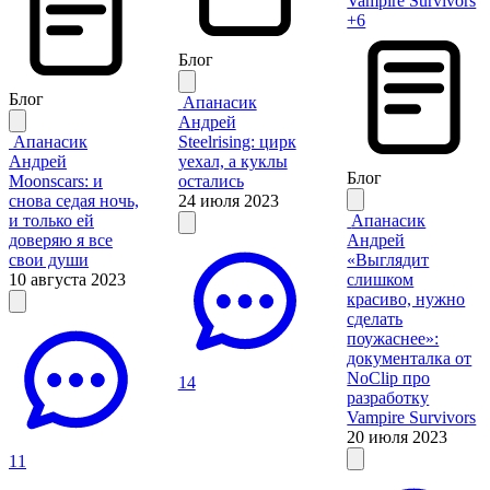
+6
Блог
Блог
Апанасик
Андрей
Апанасик
Steelrising: цирк
Андрей
уехал, а куклы
Блог
Moonscars: и
остались
снова седая ночь,
24 июля 2023
и только ей
Апанасик
доверяю я все
Андрей
свои души
«Выглядит
10 августа 2023
слишком
красиво, нужно
сделать
поужаснее»:
документалка от
NoClip про
14
разработку
Vampire Survivors
20 июля 2023
11