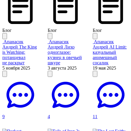
Блог
Блог
Блог
Апанасик
Апанасик
Апанасик
Андрей
The King
Андрей
Лихо
Андрей
AI Limit:
is Watching:
одноглазое:
казуальный
потанцевал
кузнец в овечьей
анимешный
не раскрыт
шкуре
сосалик
5 ноября 2025
3 августа 2025
19 мая 2025
9
4
11