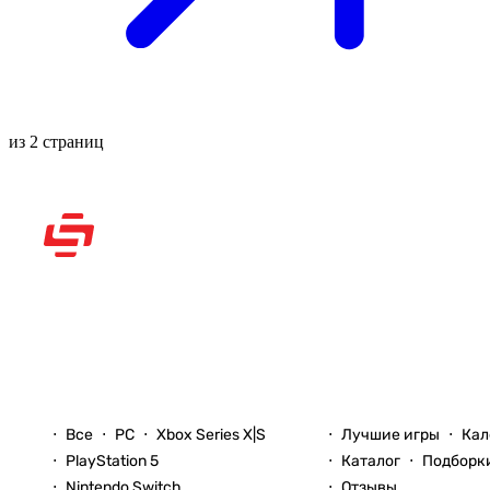
из 2 страниц
Рассказываем вам о
видеоиграх
Новости
Игры
Все
PC
Xbox Series X|S
Лучшие игры
Кал
PlayStation 5
Каталог
Подборк
Nintendo Switch
Отзывы