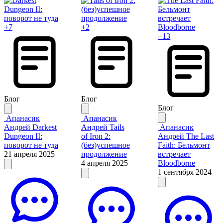
+7
+2
+13
Блог
Блог
Блог
Апанасик
Апанасик
Андрей
Darkest
Андрей
Tails
Апанасик
Dungeon II:
of Iron 2:
Андрей
The Last
поворот не туда
(без)успешное
Faith: Бельмонт
21 апреля 2025
продолжение
встречает
4 апреля 2025
Bloodborne
1 сентября 2024