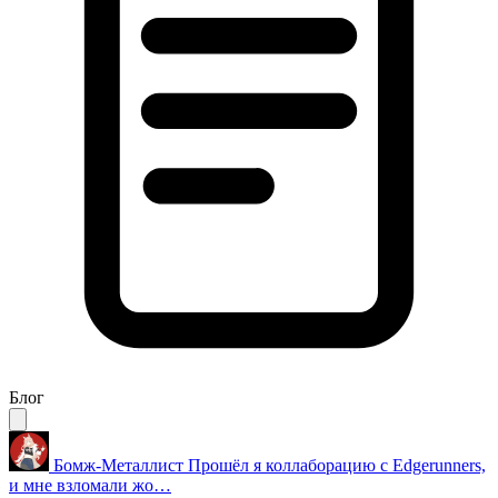
Блог
Бомж-Металлист
Прошёл я коллаборацию с Edgerunners,
и мне взломали жо…