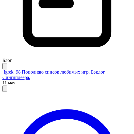
Блог
Igrek_98
Пополняю список любимых игр. Бэклог
Синглплеера.
11 мая