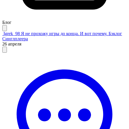
Блог
Igrek_98
Я не прохожу игры до конца. И вот почему. Бэклог
Синглплеера
26 апреля