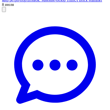
мир ретро-портативок. Мнение-обзор TrimUI Brick Hammer
8 июля