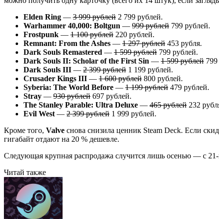
можно получить одну карточку (всего их 14 штук), если загля
Elden Ring
—
3 999 рублей
2 799 рублей.
Warhammer 40,000: Boltgun
—
999 рублей
799 рублей.
Frostpunk
—
1 100 рублей
220 рублей.
Remnant: From the Ashes
—
1 297 рублей
453 рубля.
Dark Souls Remastered
—
1 599 рублей
799 рублей.
Dark Souls II: Scholar of the First Sin
—
1 599 рублей
799 
Dark Souls III
—
2 399 рублей
1 199 рублей.
Crusader Kings III
—
1 600 рублей
800 рублей.
Syberia: The World Before
—
1 199 рублей
479 рублей.
Stray
—
930 рублей
697 рублей.
The Stanley Parable: Ultra Deluxe
—
465 рублей
232 рубл
Evil West
—
2 399 рублей
1 999 рублей.
Кроме того,
Valve
снова снизила ценник Steam Deck. Если скид
гигабайт отдают на 20 % дешевле.
Следующая крупная распродажа случится лишь осенью — с 21-го
Читай также