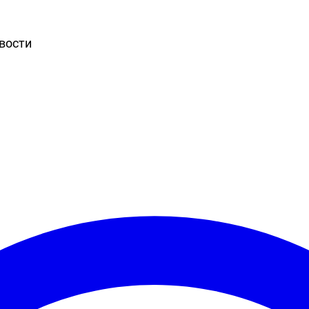
вости
Игры
Статьи
Видео
Блоги
Стримы
Прохождения