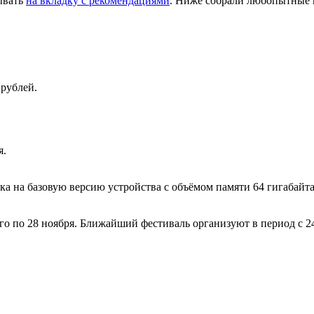
дывать
на вкладку с рекомендациями
. Ниже собрали любопытные 
рублей.
я.
ка на базовую версию устройства с объёмом памяти 64 гигабайта
 по 28 ноября. Ближайший фестиваль организуют в период с 24-г