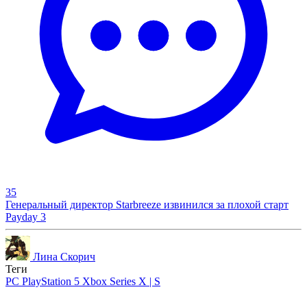
35
Генеральный директор Starbreeze извинился за плохой старт
Payday 3
Лина Скорич
Теги
PC
PlayStation 5
Xbox Series X | S