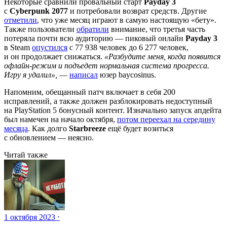
Некоторые сравнили провальный старт
Payday 3
с
Cyberpunk 2077
и потребовали возврат средств. Другие
отметили
, что уже месяц играют в самую настоящую «бету».
Также пользователи
обратили
внимание, что третья часть
потеряла почти всю аудиторию — пиковый онлайн
Payday 3
в Steam
опустился
с 77 938 человек до 6 277 человек,
и он продолжает снижаться.
«Разбудите меня, когда появится
офлайн-режим и подъедет нормальная система прогресса.
Игру я удалил»,
—
написал
юзер baycosinus.
Напомним, обещанный патч включает в себя 200
исправлений, а также должен разблокировать недоступный
на PlayStation 5 бонусный контент. Изначально запуск апдейта
был намечен на начало октября,
потом переехал на середину
месяца
. Как долго
Starbreeze
ещё будет возиться
с обновлением — неясно.
Читай также
1 октября 2023 ⋅