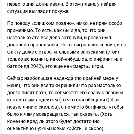
первого дня допиливали. В этом плане, у пейдея
ситуация выглядит похуже.
По поводу «слишком поздно», имхо, не прям особо
применимо. То есть, как бы и да, то что они
настолько это все дело затянули, и релиз был
довольно провальный. Но это игра лайв-сервис, и по
факту даже с отвратительными запусками (стоит
только вспомнить какой-нибудь хало инфинит или
батлфилд 2042), это ещё не «смерть» игры.
Сейчас наибольшая надежда (по крайней мере, у
меня), что они все таки решили что раз настолько
долго пилят патч, то совместят его сразу с первым
контентным апдейтом (то что они обещали QoL и
новую линию скиллов), а не чисто багфиксы чтобы
было к чему возвращаться, так сказать. (Хоть
конечно вряд ли этого будет достаточно,
объективно нужны новые хайсты, и скоро)