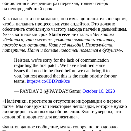
обновления в очередной раз переехал, только теперь
на неопределённый срок.
Как гласит твит от команды, она взяла дополнительное время,
чтобы наладить процесс выпуска апдейтов. Это должно
обеспечить стабильную частоту выхода патчей в дальнейшем.
Указывать новый срок
Starbreeze
не стала:
«Мы хотим
убедиться, что сможем грамотно выкатить заплатку,
прежде чем оглашать [дату её выхода]. Пожалуйста,
потерпите. Патч и больше новостей появятся в будущем»
.
Heisters, we’re sorry for the lack of communication
regarding the first patch. We have identified some
issues that need to be fixed before we can bring it to
you, but rest assured that this is the main priority for our
teams.
https://t.co/IBDPctk0ce
— PAYDAY 3 (@PAYDAYGame)
October 16, 2023
«Налётчики, простите за отсутствие информации о первом
патче. Мы обнаружили некоторые неполадки, которые нужно
ликвидировать до выхода обновления. Будьте уверены, это
основной приоритет для коллектива».
Фанатов данное сообщение, мягко говоря, не порадовало.