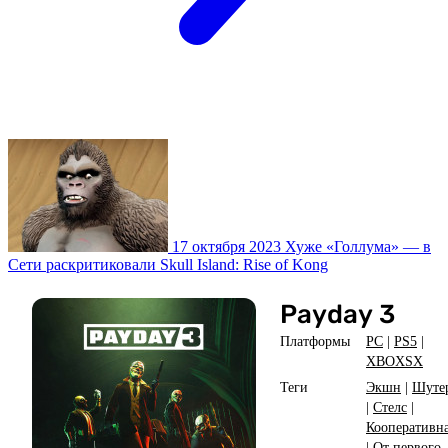
17 октября 2023
Хуже «Голлума» — в
Сети раскритиковали Skull Island: Rise of Kong
Payday 3
Платформы
PC
|
PS5
|
XBOXSX
Теги
Экшн
|
Шуте
|
Стелс
|
Кооперативн
|
От первого