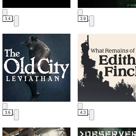
3.4
3.9
3.6
4.3