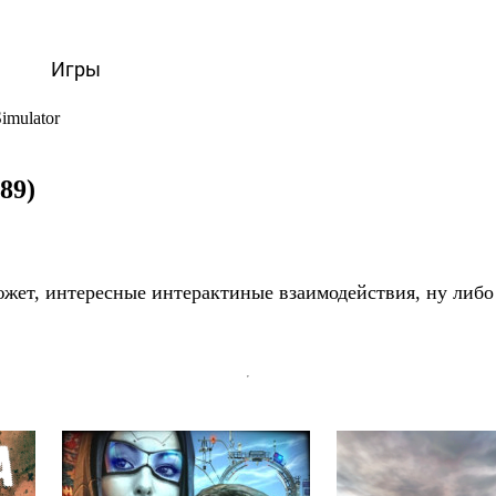
вости
Игры
Статьи
Видео
Блоги
Стримы
Прохождения
imulator
(89)
сюжет, интересные интерактиные взаимодействия, ну либо