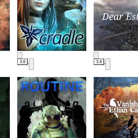
3.8
3.8