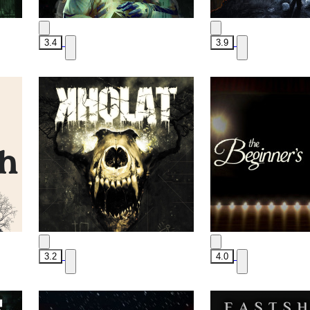
3.4
3.9
3.2
4.0