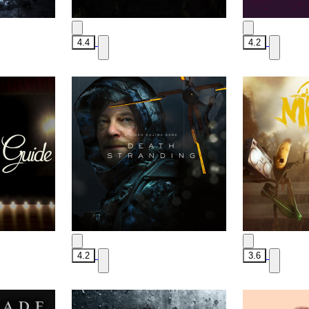
4.4
4.2
4.2
3.6