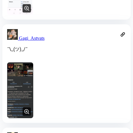
Gagi_Astvats
¯\_(ツ)_/¯