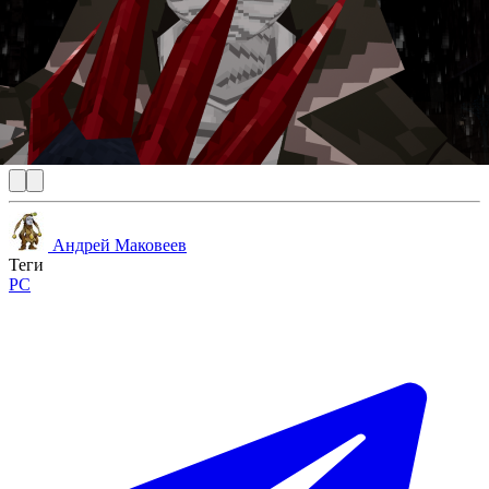
Андрей Маковеев
Теги
PC