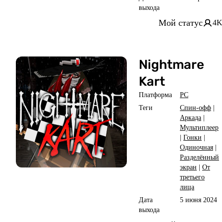
выхода
Мой статус
4
Nightmare
Kart
Платформа
PC
Теги
Спин-офф
|
Аркада
|
Мультиплеер
|
Гонки
|
Одиночная
|
Разделённый
экран
|
От
третьего
лица
Дата
5 июня 2024
выхода