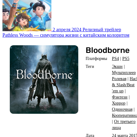
2 апреля 2024
Релизный трейлер
Pathless Woods — симулятора жизни с китайским колоритом
Bloodborne
Платформы
PS4
|
PS5
Теги
Экшн
|
Мультиплеер
Ролевая
|
Hac
& Slash/Beat
'em up
|
Фэнтези
|
Хоррор
|
Одиночная
|
Кооперативн
|
От третьего
лица
Дата
24 марта 201