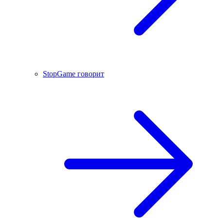
StopGame говорит