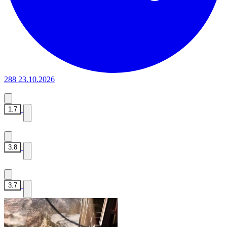
288
23.10.2026
1.7
3.8
3.7