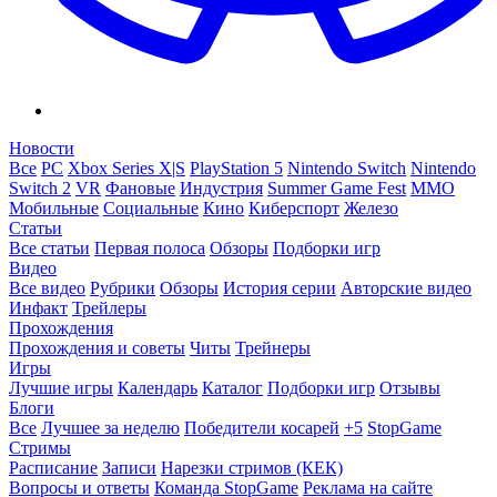
Новости
Все
PC
Xbox Series X|S
PlayStation 5
Nintendo Switch
Nintendo
Switch 2
VR
Фановые
Индустрия
Summer Game Fest
ММО
Мобильные
Социальные
Кино
Киберспорт
Железо
Статьи
Все статьи
Первая полоса
Обзоры
Подборки игр
Видео
Все видео
Рубрики
Обзоры
История серии
Авторские видео
Инфакт
Трейлеры
Прохождения
Прохождения и советы
Читы
Трейнеры
Игры
Лучшие игры
Календарь
Каталог
Подборки игр
Отзывы
Блоги
Все
Лучшее за неделю
Победители косарей
+5
StopGame
Стримы
Расписание
Записи
Нарезки стримов (КЕК)
Вопросы и ответы
Команда StopGame
Реклама на сайте