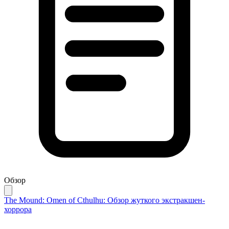
Обзор
The Mound: Omen of Cthulhu: Обзор жуткого экстракшен-
хоррора