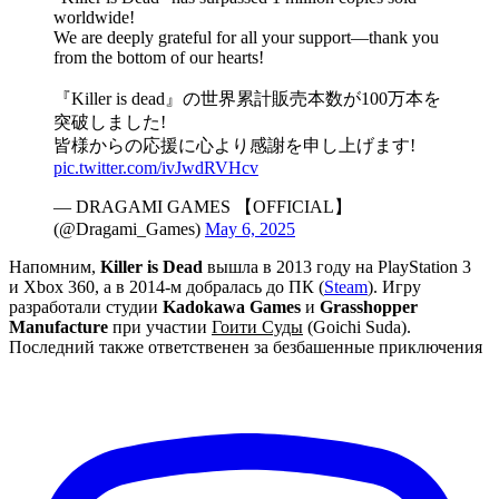
worldwide!
We are deeply grateful for all your support—thank you
from the bottom of our hearts!
『Killer is dead』の世界累計販売本数が100万本を
突破しました!
皆様からの応援に心より感謝を申し上げます!
pic.twitter.com/ivJwdRVHcv
— DRAGAMI GAMES 【OFFICIAL】
(@Dragami_Games)
May 6, 2025
Напомним,
Killer is Dead
вышла в 2013 году на PlayStation 3
и Xbox 360, а в 2014-м добралась до ПК (
Steam
). Игру
разработали студии
Kadokawa Games
и
Grasshopper
Manufacture
при участии
Гоити Суды
(Goichi Suda).
Последний также ответственен за безбашенные приключения