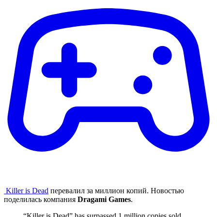
Killer is Dead
перевалил за миллион копий. Новостью
поделилась компания
Dragami Games
.
“Killer is Dead” has surpassed 1 million copies sold