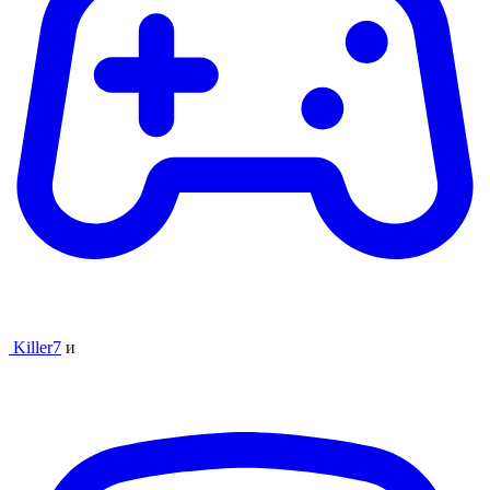
Killer7
и