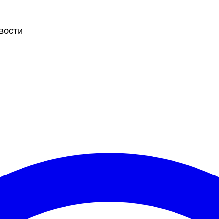
вости
Игры
Статьи
Видео
Блоги
Стримы
Прохождения