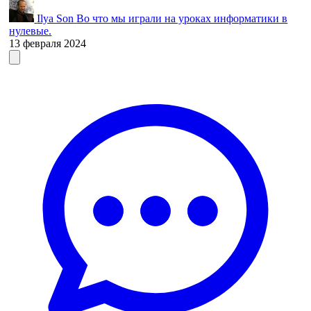
Ilya Son
Во что мы играли на уроках информатики в
нулевые.
13 февраля 2024