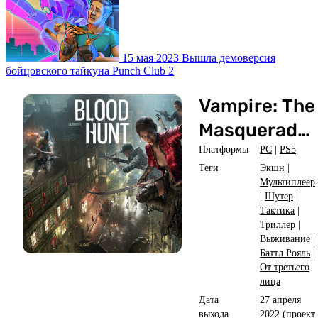
15 мая 2023
Вышла демоверсия
бойцовского тайкуна Punch Club 2
Vampire: The
Masquerade
- Bloodhunt
Платформы
PC
|
PS5
Теги
Экшн
|
Мультиплеер
|
Шутер
|
Тактика
|
Триллер
|
Выживание
|
Баттл Рояль
|
От третьего
лица
Дата
27 апреля
выхода
2022 (проект