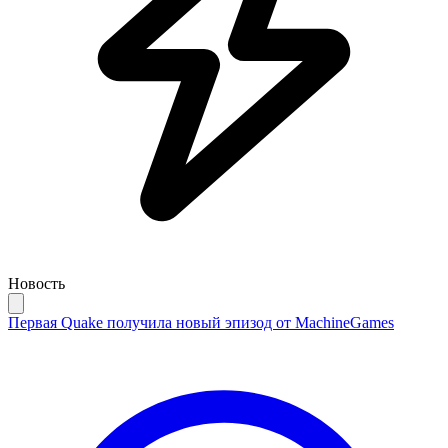
Новость
Первая Quake получила новый эпизод от MachineGames