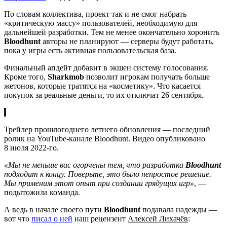
По словам коллектива, проект так и не смог набрать
«критическую массу» пользователей, необходимую для
дальнейшей разработки. Тем не менее окончательно хоронить
Bloodhunt
авторы не планируют — серверы будут работать,
пока у игры есть активная пользовательская база.
Финальный апдейт добавит в экшен систему голосования.
Кроме того,
Sharkmob
позволит игрокам получать больше
жетонов, которые тратятся на «косметику». Что касается
покупок за реальные деньги, то их отключат 26 сентября.
Трейлер прошлогоднего летнего обновления — последний
ролик на YouTube-канале Bloodhunt. Видео опубликовано
8 июля 2022-го.
«Мы не меньше вас огорчены тем, что разработка
Bloodhunt
подходит к концу. Поверьте, это было непростое решение.
Мы применим этот опыт при создании грядущих игр»
, —
подытожила команда.
А ведь в начале своего пути
Bloodhunt
подавала надежды —
вот что
писал о ней
наш рецензент
Алексей Лихачёв
: