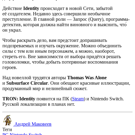
Действие
Identity
происходит в новой Сети, забытой
её создателем. Недавно здесь совершили необычное
преступление. В главной роли — Запрос (Query), программа-
детектив, которая должна найти виновного и выяснить, что́
он украл.
Чтобы раскрыть дело, вам предстоит допрашивать
подозреваемых и изучать окружение. Можно объединить
силы с тем или иным персонажем, а можно, наоборот,
стереть его. Вне зависимости от выбора придётся решать
головоломки, чтобы добыть потерянные воспоминания
героев.
Над новеллой трудятся авторы
Thomas Was Alone
и
Subsurface Circular
. Они обещают красивые иллюстрации,
продуманный мир и нелинейный сюжет.
TRON: Identity
появится на ПК (
Steam
) и Nintendo Switch.
Русской локализации в планах нет.
Андрей Маковеев
Теги
PC
Nintendo Switch