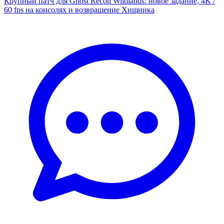
Крупный патч для Ghost Recon Wildlands: новое задание, 4K /
60 fps на консолях и возвращение Хищника