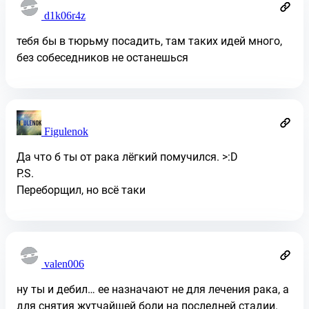
d1k06r4z
тебя бы в тюрьму посадить, там таких идей много,
без собеседников не останешься
Figulenok
Да что б ты от рака лёгкий помучился. >:D
P.S.
Переборщил, но всё таки
valen006
ну ты и дебил… ее назначают не для лечения рака, а
для снятия жутчайшей боли на последней стадии.