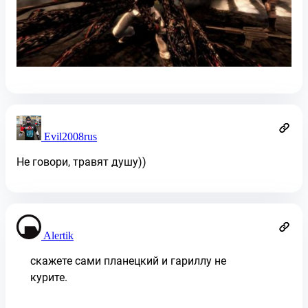
Evil2008rus
Не говори, травят душу))
Alertik
скажете сами планецкий и гариллу не
курите.