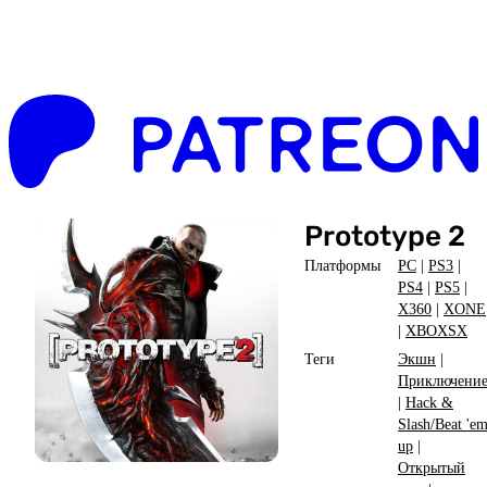
Prototype 2
Платформы
PC
|
PS3
|
PS4
|
PS5
|
X360
|
XONE
|
XBOXSX
Теги
Экшн
|
Приключени
|
Hack &
Slash/Beat 'e
up
|
Открытый