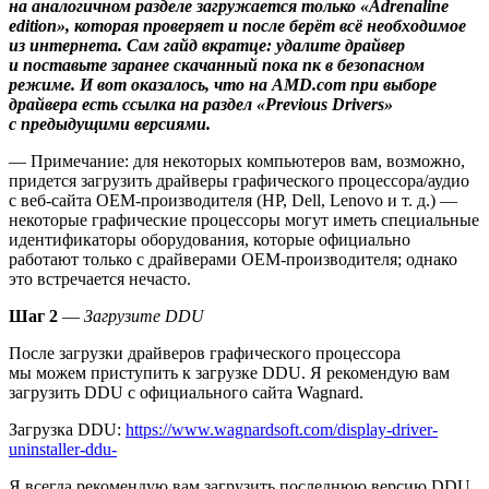
на аналогичном разделе загружается только «Adrenaline
edition», которая проверяет и после берёт всё необходимое
из интернета. Сам гайд вкратце: удалите драйвер
и поставьте заранее скачанный пока пк в безопасном
режиме. И вот оказалось, что на AMD.com при выборе
драйвера есть ссылка на раздел «Previous Drivers»
с предыдущими версиями.
— Примечание: для некоторых компьютеров вам, возможно,
придется загрузить драйверы графического процессора/аудио
с веб-сайта OEM-производителя (HP, Dell, Lenovo и т. д.) —
некоторые графические процессоры могут иметь специальные
идентификаторы оборудования, которые официально
работают только с драйверами OEM-производителя; однако
это встречается нечасто.
Шаг 2
—
Загрузите DDU
После загрузки драйверов графического процессора
мы можем приступить к загрузке DDU. Я рекомендую вам
загрузить DDU с официального сайта Wagnard.
Загрузка DDU:
https://www.wagnardsoft.com/display-driver-
uninstaller-ddu-
Я всегда рекомендую вам загрузить последнюю версию DDU,