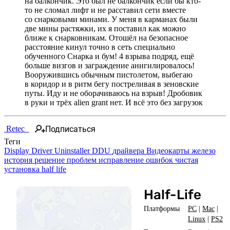
на балкончик. Это был не балкончик если бы кто-
то не сломал лифт и не расставил сети вместе
со снарковыми минами. У меня в карманах были
две мины растяжки, их я поставил как можно
ближе к снарковникам. Отошёл на безопасное
расстояние кинул точно в сеть специально
обученного Снарка и бум! 4 взрыва подряд, ещё
больше визгов и заграждение анигилировалось!
Вооружившись обычным пистолетом, выбегаю
в коридор и в ритм бегу постреливая в зеновские
путы. Иду и не оборачиваюсь на взрыв! Дробовик
в руки и трёх alien grant нет. И всё это без загрузок
Подписаться
Retec_
Теги
Display Driver Uninstaller
DDU
драйвера
Видеокарты
железо
история
решение проблем
исправление ошибок
чистая
установка
half life
Half-Life
Платформы
PC
|
Mac
|
Linux
|
PS2