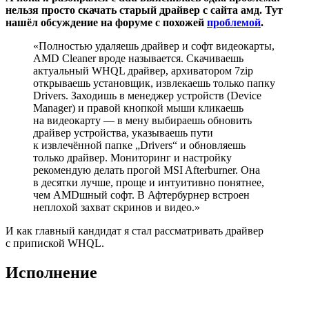
нельзя просто скачать старый драйвер с сайта амд. Тут
нашёл обсуждение на форуме с похожей
проблемой
.
«Полностью удаляешь драйвер и софт видеокарты,
AMD Cleaner вроде называется. Скачиваешь
актуальный WHQL драйвер, архиватором 7zip
открываешь установщик, извлекаешь только папку
Drivers. Заходишь в менеджер устройств (Device
Manager) и правой кнопкой мыши кликаешь
на видеокарту — в мену выбираешь обновить
драйвер устройства, указываешь пути
к извлечённой папке „Drivers“ и обновляешь
только драйвер. Мониторинг и настройку
рекомендую делать прогой MSI Afterburner. Она
в десятки лучше, проще и интуитивно понятнее,
чем AMDшный софт. В Афтербурнер встроен
неплохой захват скринов и видео.»
И как главный кандидат я стал рассматривать драйвер
с припиской WHQL.
Исполнение