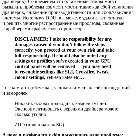
драйверов). Со временем эти остаточные файлы могут
вызывать проблемы совместимости, такие как сбой установки
драйверов, снижение производительности или сбои/зависания
системы. Используя DDU, вы можете удалить эти остатки
и решить многие распространенные проблемы, связанные
с драйверами графического процессора
DISCLAIMER: I take no responsibility for any
damages caused if you don’t follow the steps
correctly, you proceed at your own risk and take
full responsibility. It should also be noted any
settings or profiles you’ve created in your GPU
control panel will be removed — you may need
to re-enable settings like SLI, Crossfire, tweak
colour settings, refresh rates etc…
Те с кем я это обсуждал, успокоили меня насчёт последствий
и заморочек
Никаких особых подводных камней тут нет.
Экспериментировать с версиями драйвера можно
сколько угодно
ZDD (пользователь SG)
А пока я разбирался с ddu выяснилась одна проблема: