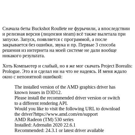
Сначала беты Buckshot Roullete не фурычили, а впоследствии
и релизная версия (лицензия steam) всё также вылетала при
запуске. Запуск, появляется с программой, а после
закрывается без ошибки, звука и пр. Первые 3 способа
решения из интернета на моей системе не дали вообще
никакого результата.
Хоть Компьютер и слабый, но я же мог скачать Project Borealis:
Prologue. Это я и сделал ни на что не надеясь. И меня ждало
окно с непонятной ошибкой:
The installed version of the AMD graphics driver has
known issues in D3D12.
Please install the recommended driver version or switch
to a different rendering API.
Would you like to visit the following URL to download
the driver?https://www.amd.com/en/support
AMD Radeon (TM) 530 series
Installed: Adrenalin 2020 22.6.1
Recommended: 24.3.1 or latest driver available