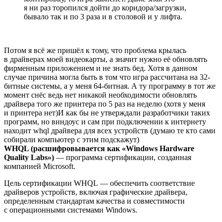
я ни раз торопился дойти до коридора/загрузки,
бывало так и по 3 раза и в столовой и у лифта.
Потом я всё же пришёл к тому, что проблема крылась
в драйверах моей видеокарты, а значит нужно её обновлять
фирменным приложением и не знать бед. Хотя в данном
случае причина могла быть в том что игра рассчитана на 32-
битные системы, а у меня 64-битная. А ту программу в тот же
момент снёс ведь нет никакой необходимости обновлять
драйвера того же принтера по 5 раз на неделю (хотя у меня
и принтера нет)И как бы не утверждали разработчики таких
программ, но виндоус и сам при подключении к интернету
находит whql драйвера для всех устройств (думаю те кто сами
собирали компьютер с этим подскажут)
WHQL (расшифровывается как «Windows Hardware
Quality Labs»)
— программа сертификации, созданная
компанией Microsoft.
Цель сертификации WHQL — обеспечить соответствие
драйверов устройств, включая графические драйвера,
определенным стандартам качества и совместимости
с операционными системами Windows.