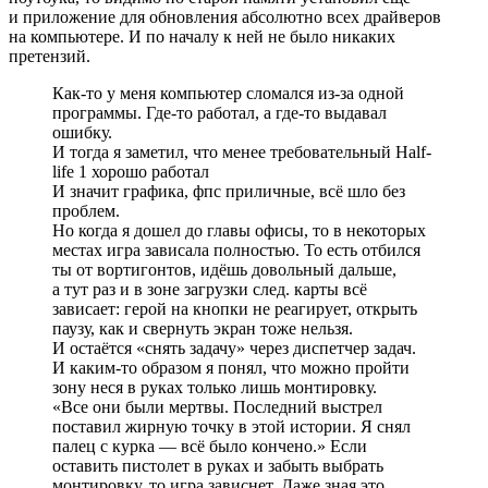
и приложение для обновления абсолютно всех драйверов
на компьютере. И по началу к ней не было никаких
претензий.
Как-то у меня компьютер сломался из-за одной
программы. Где-то работал, а где-то выдавал
ошибку.
И тогда я заметил, что менее требовательный Half-
life 1 хорошо работал
И значит графика, фпс приличные, всё шло без
проблем.
Но когда я дошел до главы офисы, то в некоторых
местах игра зависала полностью. То есть отбился
ты от вортигонтов, идёшь довольный дальше,
а тут раз и в зоне загрузки след. карты всё
зависает: герой на кнопки не реагирует, открыть
паузу, как и свернуть экран тоже нельзя.
И остаётся «снять задачу» через диспетчер задач.
И каким-то образом я понял, что можно пройти
зону неся в руках только лишь монтировку.
«Все они были мертвы. Последний выстрел
поставил жирную точку в этой истории. Я снял
палец с курка — всё было кончено.» Если
оставить пистолет в руках и забыть выбрать
монтировку, то игра зависнет. Даже зная это