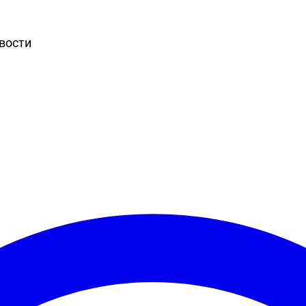
вости
Игры
Статьи
Видео
Блоги
Стримы
Прохождения