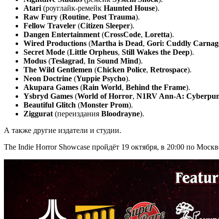
Atari
(роуглайк-ремейк
Haunted House
).
Raw Fury
(
Routine
,
Post Trauma
).
Fellow Traveler
(
Citizen Sleeper
).
Dangen Entertainment
(
CrossCode
,
Loretta
).
Wired Productions
(
Martha is Dead
,
Gori: Cuddly Carnag
Secret Mode
(
Little Orpheus
,
Still Wakes the Deep
).
Modus
(
Teslagrad
,
In Sound Mind
).
The Wild Gentlemen
(
Chicken Police
,
Retrospace
).
Neon Doctrine
(
Yuppie Psycho
).
Akupara Games
(
Rain World
,
Behind the Frame
).
Ysbryd Games
(
World of Horror
,
N1RV Ann-A: Cyberpunk
Beautiful Glitch
(
Monster Prom
).
Ziggurat
(переиздания
Bloodrayne
).
А также другие издатели и студии.
The Indie Horror Showcase пройдёт 19 октября, в 20:00 по Моск