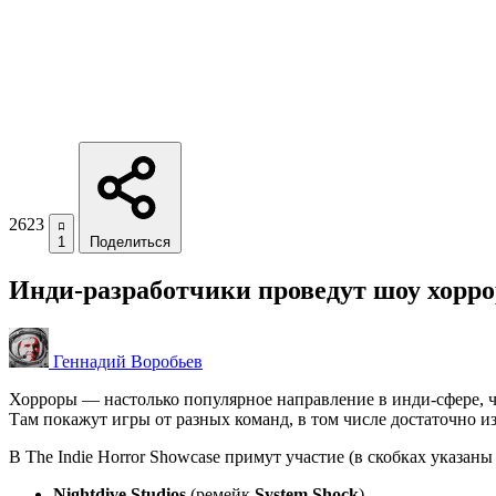
2623
1
Поделиться
Инди-разработчики проведут шоу хорро
Геннадий Воробьев
Хорроры — настолько популярное направление в инди-сфере, 
Там покажут игры от разных команд, в том числе достаточно и
В The Indie Horror Showcase примут участие (в скобках указан
Nightdive Studios
(ремейк
System Shock
).