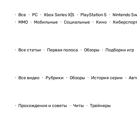
Новости
Все
PC
Xbox Series X|S
PlayStation 5
Nintendo Sw
ММО
Мобильные
Социальные
Кино
Киберспор
Статьи
Все статьи
Первая полоса
Обзоры
Подборки игр
Видео
Все видео
Рубрики
Обзоры
История серии
Авт
Прохождения
Прохождения и советы
Читы
Трейнеры