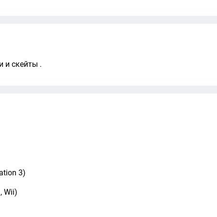
 и скейты .
ation 3)
 Wii)