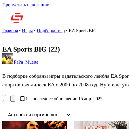
Пропустить навигацию
Но
Главная
•
Игры
•
Подборки игр
•
EA Sports BIG
EA Sports BIG
(22)
PaPa_Muerte
В подборке собраны игры издательского лейбла EA Spo
спортивных линеек EA с 2000 по 2008 год. Ну и ещё у
1
последнее обновление 15 апр. 2025 г.
4