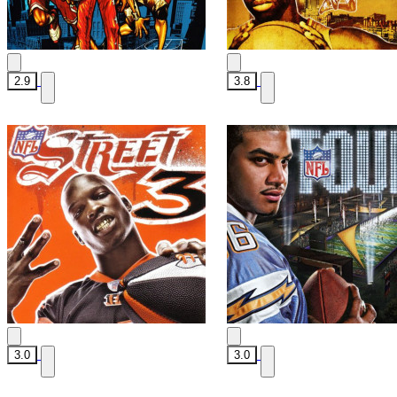
2.9
3.8
3.0
3.0