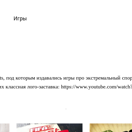
вости
Игры
Статьи
Видео
Блоги
Стримы
Прохождения
rts, под которым издавались игры про экстремальный с
них классная лого-заставка: https://www.youtube.com/w