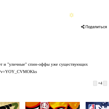
Помощь
Поделиться
порт и "уличные" спин-оффы уже существующих
atch?v=YOY_CVMOKks
+4