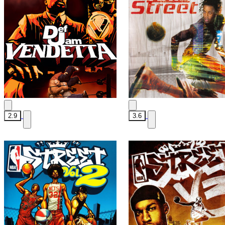
2.9
3.6