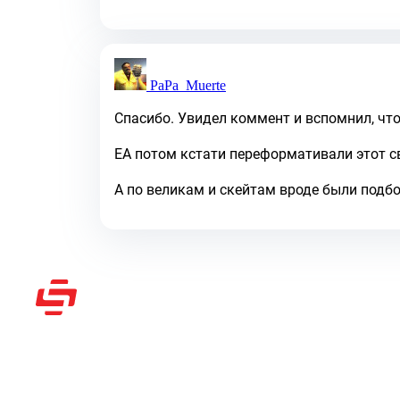
PaPa_Muerte
Спасибо. Увидел коммент и вспомнил, что 
ЕА потом кстати переформативали этот сво
А по великам и скейтам вроде были подбор
Рассказываем вам о видеоиграх