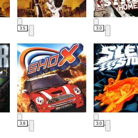
3.5
3.0
3.8
3.0