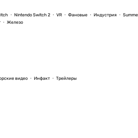
itch
Nintendo Switch 2
VR
Фановые
Индустрия
Summer
т
Железо
орские видео
Инфакт
Трейлеры