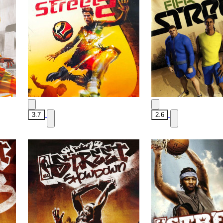
3.7
2.6