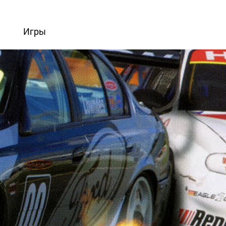
вости
Игры
Статьи
Видео
Блоги
Стримы
Прохождения