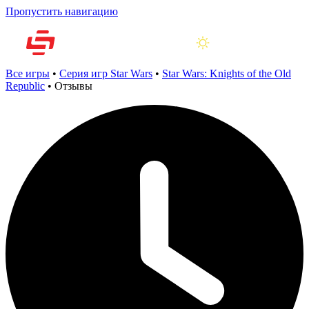
Пропустить навигацию
Все игры
•
Серия игр Star Wars
•
Star Wars: Knights of the Old
Republic
•
Отзывы