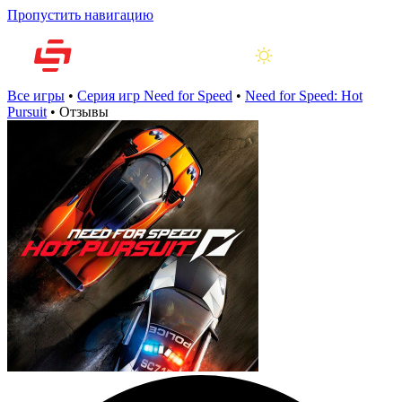
Пропустить навигацию
Все игры
•
Серия игр Need for Speed
•
Need for Speed: Hot
Pursuit
•
Отзывы