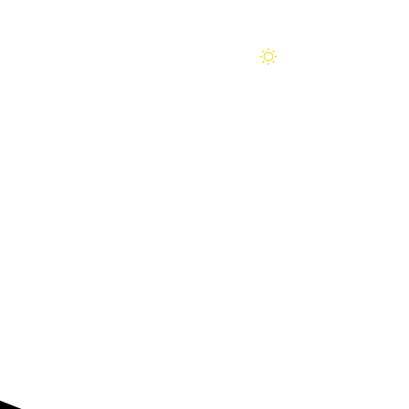
Помощь