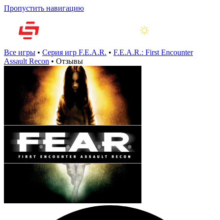
Пропустить навигацию
Все игры
•
Серия игр F.E.A.R.
•
F.E.A.R.: First Encounter
Assault Recon
•
Отзывы