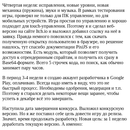
Чётвертая неделя: исправления, новые уровни, новая
механика (пружина), звуки и музыка. В рамках тестирования
игры, проверял не только для ПК управление, но для
мобильных устройств. Игра простая по управлению и хорошо
подходит для touch-управления. Поэтому я и сделал веб-
версию на сайте Itch.io и выложил добавил ссылку на неё в
заявку. Правда немного повозился с тем, как скачать
полученную открытку пользователю в браузере, но решение
нашлось, тут спасибо документации PixiJS и его
возможностям. Есть модуль, который позволяет получить
доступ к отрендеринным спрайтам, и получить их сразу в
Base64-формате. Всего 5 строчек кода, но поиск, как обычно
занимает пару часов.
В период 3-4 недели я создаю аккаунт разработчика в Google
Play, оплачиваю. Всегда надо иметь в виду, что это не
быстрый процесс. Необходимы одобрения, модерация и т.п.
Поэтому я старался делать некоторые вещи заранее, чтобы
успеть в декабре всё это завершить.
Наступила дата завершения конкурса. Выложил конкурсную
версию. Но я же поставил себе цель довести игру до релиза.
Значит, время продолжать разработку. Новая цель: за 1 неделю
доработать текущую версию. А именно: