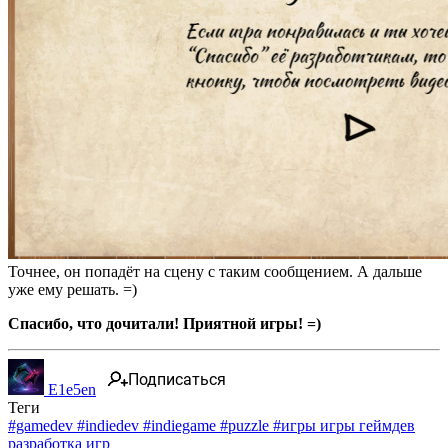
Точнее, он попадёт на сцену с таким сообщением. А дальше
уже ему решать. =)
Спасибо, что дочитали! Приятной игры! =)
Подписаться
E1e5en
Теги
#gamedev
#indiedev
#indiegame
#puzzle
#игры
игры
геймдев
разработка игр