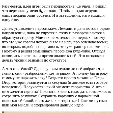
Разумеется, идея игры была переработана. Сначала, я решил,
что персонаж у меня будет один. Чтобы каждая игрушка
олицетворяла один уровень. И в завершении, мы нарядили
одну ёлку.
Далее, управление персонажем. Лемминги двигаются в одном
направлении, пока не упрутся в стену и разворачиваются в
обратную сторону. Мне так не хотелось: во-первых, потому
что это уже совсем похоже было на игру про зеленоволосых;
во-вторых, подобных игр много, это уже раннер напоминает.
Поэтому я решил заманивать персонажа куда-либо. Отсюда
появилась снежинка и притягивание к ней. Это позволяло
делать уровни разными по структуре.
А что же с ёлкой? Да, игрушкам нужно до неё добраться, а,
значит, они «разбросаны», где-то рядом. А почему бы игроку
самому не наряжать ёлку? Ведь это просто механика Drag-
Drop, которая реализуется за секунды (в движке есть готовое
поведение). Получается некий элемент творчества. А что с
ним хочется сделать? Показать! Значит, надо дать возможность
сохранить результат. Сохранить картинку с наряженной
новогодней ёлкой, и это же как «открытка»! Такими путями
шли мои мысли и сформировали данную идею.