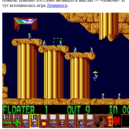
помочь. Именно это слово мелькало в мыслях — «помочь». И
тут вспомнилась игра
Лемминги
.