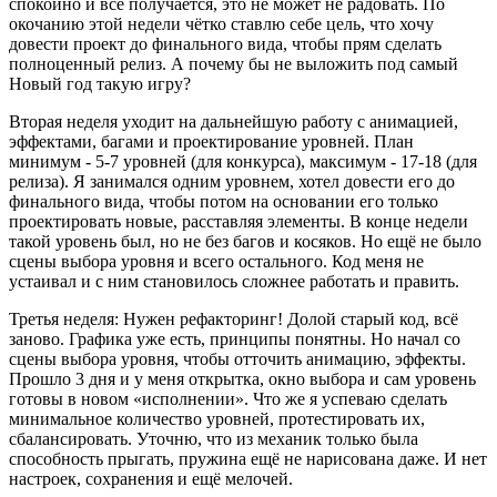
спокойно и всё получается, это не может не радовать. По
окочанию этой недели чётко ставлю себе цель, что хочу
довести проект до финального вида, чтобы прям сделать
полноценный релиз. А почему бы не выложить под самый
Новый год такую игру?
Вторая неделя уходит на дальнейшую работу с анимацией,
эффектами, багами и проектирование уровней. План
минимум - 5-7 уровней (для конкурса), максимум - 17-18 (для
релиза). Я занимался одним уровнем, хотел довести его до
финального вида, чтобы потом на основании его только
проектировать новые, расставляя элементы. В конце недели
такой уровень был, но не без багов и косяков. Но ещё не было
сцены выбора уровня и всего остального. Код меня не
устаивал и с ним становилось сложнее работать и править.
Третья неделя: Нужен рефакторинг! Долой старый код, всё
заново. Графика уже есть, принципы понятны. Но начал со
сцены выбора уровня, чтобы отточить анимацию, эффекты.
Прошло 3 дня и у меня открытка, окно выбора и сам уровень
готовы в новом «исполнении». Что же я успеваю сделать
минимальное количество уровней, протестировать их,
сбалансировать. Уточню, что из механик только была
способность прыгать, пружина ещё не нарисована даже. И нет
настроек, сохранения и ещё мелочей.