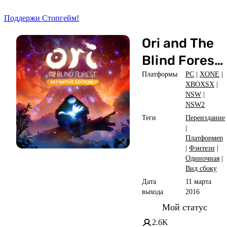
Поддержи Стопгейм!
Ori and The
Blind Forest:
Definitive
Платформы
PC
|
XONE
|
XBOXSX
|
Edition
NSW
|
NSW2
Теги
Переиздание
|
Платформер
|
Фэнтези
|
Одиночная
|
Вид сбоку
Дата
11 марта
выхода
2016
Мой статус
2.6K