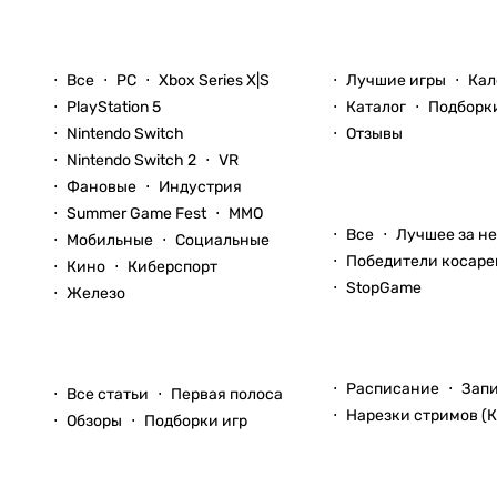
Новости
Игры
Все
PC
Xbox Series X|S
Лучшие игры
Кал
PlayStation 5
Каталог
Подборк
Nintendo Switch
Отзывы
Nintendo Switch 2
VR
Фановые
Индустрия
Блоги
Summer Game Fest
ММО
Все
Лучшее за н
Мобильные
Социальные
Победители косаре
Кино
Киберспорт
StopGame
Железо
Стримы
Статьи
Расписание
Зап
Все статьи
Первая полоса
Нарезки стримов (К
Обзоры
Подборки игр
Видео