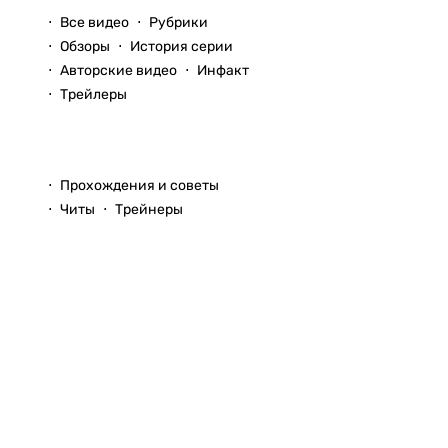
Все видео
Рубрики
Обзоры
История серии
Авторские видео
Инфакт
Трейлеры
Прохождения
Прохождения и советы
Читы
Трейнеры
Вопросы и ответы
© 1999–2026
StopGame.ru
Команда StopGame
Реклама на сайте
Использование
Помощь по сайту
любых
материалов
Обратная связь
сайта
Соглашение о
без