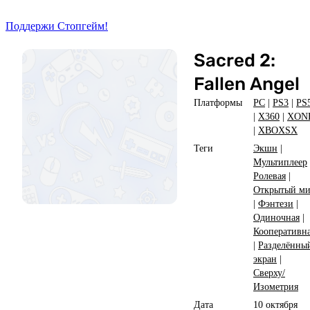
Поддержи Стопгейм!
Sacred 2:
Fallen Angel
Платформы
PC
|
PS3
|
PS
|
X360
|
XON
|
XBOXSX
Теги
Экшн
|
Мультиплеер
Ролевая
|
Открытый м
|
Фэнтези
|
Одиночная
|
Кооперативн
|
Разделённы
экран
|
Сверху/
Изометрия
Дата
10 октября