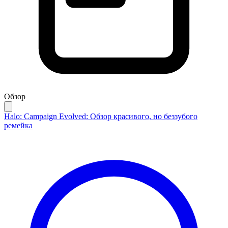
Обзор
Halo: Campaign Evolved: Обзор красивого, но беззубого
ремейка