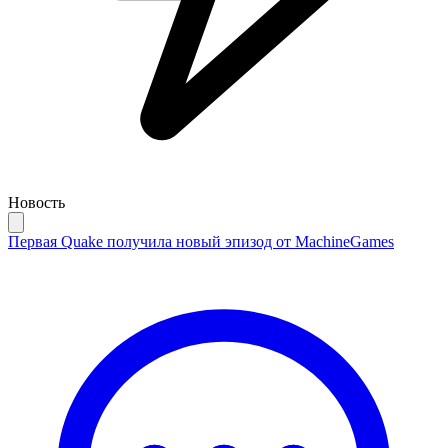
Новость
Первая Quake получила новый эпизод от MachineGames