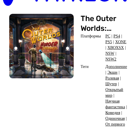
The Outer
Worlds:
Murder on
Платформы
PC
|
PS4
|
PS5
|
XONE
Eridanos
|
XBOXSX
|
NSW
|
NSW2
Теги
Дополнение
|
Экшн
|
Ролевая
|
Шутер
|
Открытый
мир
|
Научная
фантастика
|
Комедия
|
Одиночная
|
От первого