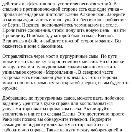
действия и эффективность усилителя несоответствий. В
спальне в противоположной стороне есть еще одна улика –
пропал легендарный пистолет Елены Алкионской. Заберите
из комода аудиозапись и прослушайте бессвязное сообщение
от Берти. Наконец, воспользуйтесь терминалом на столе.
Прочитайте сообщения, чтобы получить новую цель – найти
Провидицу Прибылей, у которой был разлад с Еленой.
Вернитесь в фойе и выйдите с южной стороны здания. Вы
окажетесь в зоне с бассейном.
Отправляйтесь через мост в пурпуричные сады. По пути
можете взять парочку второстепенных миссий. На островке
между отелем и пурпуричными садами можно отыскать
уникальное оружие «Морозильник». В северной части
островка есть небольшой участок земли. С этой стороны
можно попасть в комнату за открытой дверью, и там будет это
оружие.
Добравшись до пурпуричных садов, можете взять побочное
задание у Девитта в будке справа или воспользоваться
услугами торговки за прилавком слева. Активируйте
усилитель и идите по следам Елены. Это достаточно просто.
Рано или поздно вы обнаружите телескоп. Подберите
лежащую неподалеку ключ-карту и отправляйтесь в
лабораторию справа. Также на пути между лабораторией и