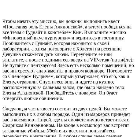
Чтобы начать эту миссию, вы должны выполнить квест
«Последняя роль Елены Алкионской», а затем пообщаться на
все темы с Гуднайт и констеблем Кин. Выполните миссию
«Мгновенный вкус пурпурики» и вернитесь в гостиницу.
Пообщайтесь с Гуднайт, которая находится в своей
лаборатории, а затем поговорите с Хэлстон на ресепшне.
Девушка откажется дать ключи. Переубедите ее или
заплатите, а после поднимитесь вверх на VIP-этаж (на лифте).
Не путайте с пентхаусом! Здесь есть несколько помещений, но
вас интересуют апартаменты в правом коридоре. Поговорите
со Спенсером Вулричем, который утверждает, что его, как и
Елену, отравили. Спуститесь вниз и идите на кухню,
расположенную за бальным залом, где было найдено тело
Елены Алкионской. Пообщайтесь с поваром. Он будет
отвергать любые обвинения.
Следующая часть квеста состоит из двух целей. Вы можете
выполнить их в любом порядке. Один из маркеров приведет
вас в космопорт Пирей, где вы сможете лично встретиться с
Седриком Кинкэнноном. На входе в космопорт вас встретят
загадочные убийцы. Убейте их всех или попытайтесь
переубедить в нападении. В любом случае далее следует