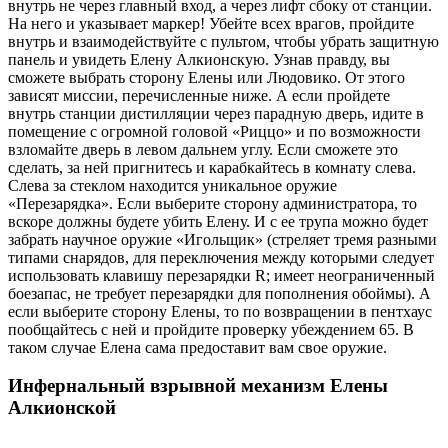
внутрь не через главный вход, а через лифт сбоку от станции.
На него и указывает маркер! Убейте всех врагов, пройдите
внутрь и взаимодействуйте с пультом, чтобы убрать защитную
панель и увидеть Елену Алкионскую. Узнав правду, вы
сможете выбрать сторону Елены или Людовико. От этого
зависят миссии, перечисленные ниже. А если пройдете
внутрь станции дистилляции через парадную дверь, идите в
помещение с огромной головой «Риццо» и по возможности
взломайте дверь в левом дальнем углу. Если сможете это
сделать, за ней пригнитесь и карабкайтесь в комнату слева.
Слева за стеклом находится уникальное оружие
«Перезарядка». Если выберите сторону администратора, то
вскоре должны будете убить Елену. И с ее трупа можно будет
забрать научное оружие «Игольщик» (стреляет тремя разными
типами снарядов, для переключения между которыми следует
использовать клавишу перезарядки R; имеет неограниченный
боезапас, не требует перезарядки для пополнения обоймы). А
если выберите сторону Елены, то по возвращении в пентхаус
пообщайтесь с ней и пройдите проверку убеждением 65. В
таком случае Елена сама предоставит вам свое оружие.
Инфернальный взрывной механизм Елены
Алкионской