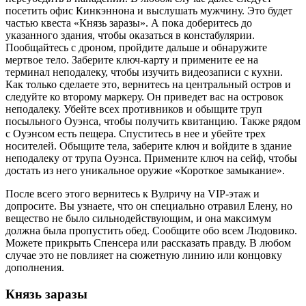
посетить офис Кинкэннона и выслушать мужчину. Это будет
частью квеста «Князь заразы». А пока доберитесь до
указанного здания, чтобы оказаться в констабулярии.
Пообщайтесь с дроном, пройдите дальше и обнаружите
мертвое тело. Заберите ключ-карту и примените ее на
терминал неподалеку, чтобы изучить видеозаписи с кухни.
Как только сделаете это, вернитесь на центральный остров и
следуйте ко второму маркеру. Он приведет вас на островок
неподалеку. Убейте всех противников и обыщите труп
посыльного Оуэнса, чтобы получить квитанцию. Также рядом
с Оуэнсом есть пещера. Спуститесь в нее и убейте трех
носителей. Обыщите тела, заберите ключ и войдите в здание
неподалеку от трупа Оуэнса. Примените ключ на сейф, чтобы
достать из него уникальное оружие «Короткое замыкание».
После всего этого вернитесь к Вулричу на VIP-этаж и
допросите. Вы узнаете, что он специально отравил Елену, но
вещество не было сильнодействующим, и она максимум
должна была пропустить обед. Сообщите обо всем Людовико.
Можете прикрыть Спенсера или рассказать правду. В любом
случае это не повлияет на сюжетную линию или концовку
дополнения.
Князь заразы