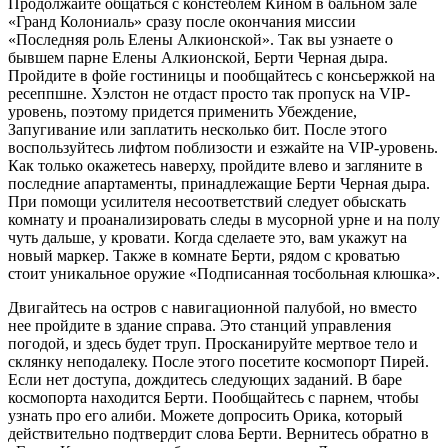
Продолжайте общаться с констеблем Кином в бальном зале
«Гранд Колониаль» сразу после окончания миссии
«Последняя роль Елены Алкионской». Так вы узнаете о
бывшем парне Елены Алкионской, Берти Черная дыра.
Пройдите в фойе гостиницы и пообщайтесь с консьержкой на
ресеппшне. Хэлстон не отдаст просто так пропуск на VIP-
уровень, поэтому придется применить Убеждение,
Запугивание или заплатить несколько бит. После этого
воспользуйтесь лифтом поблизости и езжайте на VIP-уровень.
Как только окажетесь наверху, пройдите влево и загляните в
последние апартаменты, принадлежащие Берти Черная дыра.
При помощи усилителя несоответствий следует обыскать
комнату и проанализировать следы в мусорной урне и на полу
чуть дальше, у кровати. Когда сделаете это, вам укажут на
новый маркер. Также в комнате Берти, рядом с кроватью
стоит уникальное оружие «Подписанная тосбольная клюшка».
Двигайтесь на остров с навигационной палубой, но вместо
нее пройдите в здание справа. Это станций управления
погодой, и здесь будет труп. Просканируйте мертвое тело и
склянку неподалеку. После этого посетите космопорт Пирей.
Если нет доступа, дождитесь следующих заданий. В баре
космопорта находится Берти. Пообщайтесь с парнем, чтобы
узнать про его алиби. Можете допросить Орика, который
действительно подтвердит слова Берти. Вернитесь обратно в