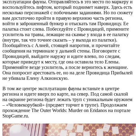
эксплуатации фауны. Отправляйтесь в это место по маркеру и
воспользуйтесь лифтом, который поднимет наверх. Здесь есть
несколько персонажей с побочными заданиями. Но по сюжету
вам достаточно пройти в правую верхнюю часть региона,
войти в заброшенный бункер и отыскать там Провидицу. Ее
палатка стоит слева. Побеседуйте с Провидицей, примените
усилитель на травы, лежащие на скамье у входа в ее палатку
(внутри, так что точнее сказать – у выхода из палатки).
Пообщайтесь с Алией, стоящей напротив, и прочитайте
сообщения на терминале у дальней стены. Поговорите с
Провидицей, выйдите наружу и идите влево, по следам,
которые приведут к месту, где она оставила тело Елены.
Применяйте везде усилитель, а после вернитесь к женщине.
Она попросит арестовать ее, но на деле Провидица Прибылей
не убивала Елену Алкионскую.
В том же центре эксплуатации фауны встаньте в центре
региона и идите вверх по карте, на север. Под самой скалой
на окраине региона будет лежать труп с уникальным оружием
– «Человекорубкой» (предмет торчит в трупе). Продолжаем
прохождение The Outer Worlds: Murder on Eridanos на портале
StopGame.ru.