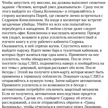
Чтобы запустить эту миссию, вы должны выполнит сюжетное
задание «Человек, который умел докапываться». Сразу после
этого выйдите из «Гранд Колониаль» и отправляйтесь в
сторону космопорта Пирей, где сможете лично встретиться с
Седриком Кинкэнноном. На входе в космопорт вас встретят
загадочные убийцы. Убейте их всех или попытайтесь
переубедить в нападении. В любом случае далее следует
посетить офис Кинкэннона и выслушать мужчину. Прежде
чем уходит, возьмите в руки усилитель несоответствий и
изучите книгу в углу рабочего кабинета Седрика.
Оказывается, в ней спрятан жучок. Спуститесь вниз и
выйдите наружу. Идите мимо бара к туалетным кабинкам, в
которых будет валяться еще одна книга. Примените на нее
усилитель, чтобы обнаружить приемник. После этого
посетите склад СЛИЗ, поднимитесь наверх и пообщайтесь на
все темы с девушкой, которая расскажет обо всем. После
беседы с Эллой вы получите ключ-карту, которая может быть
применена к терминалу поблизости. Покиньте склад СЛИЗ и
отправляйтесь в нужную точку. Затем найдите автоматонов.
Примените усилитель и по возможности в беседе с
автоматонами потребуйте отключить защитный механизм.
Если не получится, автоматонов впоследствии придется
уничтожить. Сделав это, сообщите Седрику об итогах
расследований, а после отправляйтесь обратно в «Гранд
Колониаль», чтобы отчитаться в пентхаусе перед Людовико.