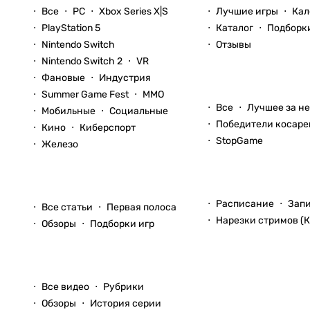
Все
PC
Xbox Series X|S
Лучшие игры
Кал
PlayStation 5
Каталог
Подборк
Nintendo Switch
Отзывы
Nintendo Switch 2
VR
Фановые
Индустрия
Блоги
Summer Game Fest
ММО
Все
Лучшее за н
Мобильные
Социальные
Победители косаре
Кино
Киберспорт
StopGame
Железо
Стримы
Статьи
Расписание
Зап
Все статьи
Первая полоса
Нарезки стримов (К
Обзоры
Подборки игр
Видео
Все видео
Рубрики
Обзоры
История серии