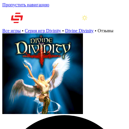
Пропустить навигацию
Все игры
•
Серия игр Divinity
•
Divine Divinity
•
Отзывы