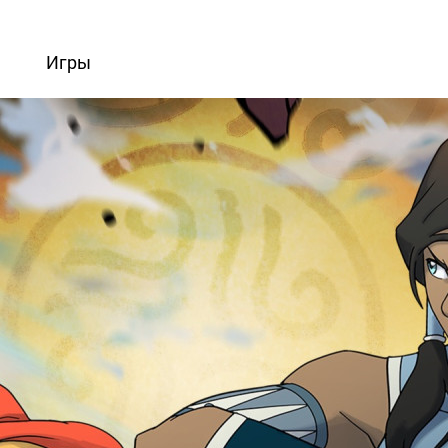
вости
Игры
Статьи
Видео
Блоги
Стримы
Прохождения