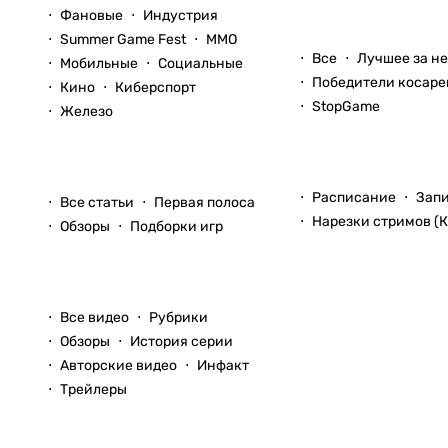
Фановые
Индустрия
Блоги
Summer Game Fest
ММО
Все
Лучшее за н
Мобильные
Социальные
Победители косаре
Кино
Киберспорт
StopGame
Железо
Стримы
Статьи
Расписание
Зап
Все статьи
Первая полоса
Нарезки стримов (К
Обзоры
Подборки игр
Видео
Все видео
Рубрики
Обзоры
История серии
Авторские видео
Инфакт
Трейлеры
Прохождения