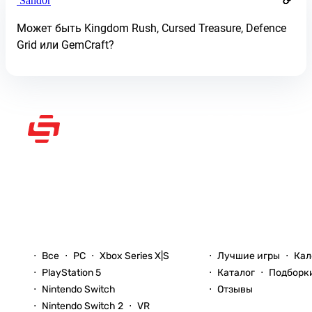
Sand0r
Может быть Kingdom Rush, Cursed Treasure, Defence
Grid или GemCraft?
Рассказываем вам о
видеоиграх
Новости
Игры
Все
PC
Xbox Series X|S
Лучшие игры
Кал
PlayStation 5
Каталог
Подборк
Nintendo Switch
Отзывы
Nintendo Switch 2
VR