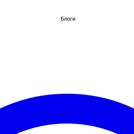
вости
Игры
Статьи
Видео
Блоги
Стримы
Прохождения