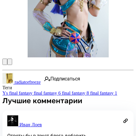
Подписаться
radiatorfreeze
Теги
Ys
final fantasy
final fantasy 6
final fantasy 8
final fantasy 1
Лучшие комментарии
Иван Лоев
Ответы бы в текст блога добавить