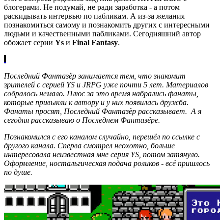
блогерами. Не подумай, не ради заработка - а потом
раскидывать интервью по пабликам. А из-за желания
познакомиться самому и познакомить других с интересными
людьми и качественными пабликами. Сегодняшний автор
обожает серии
Ys
и
Final Fantasy
.
Последний Фантазёр занимается тем, что знакомит
зрителей с серией YS и JRPG уже почти 5 лет. Материалов
собралось немало. Плюс за это время набрались фанаты,
которые привыкли к автору и у них появилась дружба.
Фанаты просят, Последний Фантазёр рассказывает. А я
сегодня рассказываю о Последнем Фантазёре.
Познакомился с его каналом случайно, перешёл по ссылке с
другого канала. Сперва смотрел неохотно, больше
интересовала неизвестная мне серия YS, потом затянуло.
Оформление, ностальгическая подача роликов - всё пришлось
по душе.