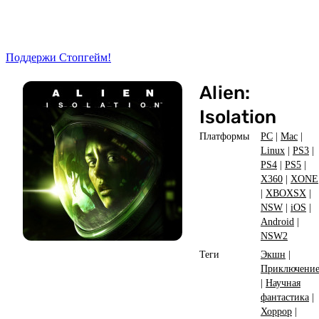
Поддержи Стопгейм!
Alien:
Isolation
Платформы
PC
|
Mac
|
Linux
|
PS3
|
PS4
|
PS5
|
X360
|
XONE
|
XBOXSX
|
NSW
|
iOS
|
Android
|
NSW2
Теги
Экшн
|
Приключени
|
Научная
фантастика
|
Хоррор
|