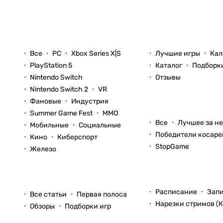
Новости
Игры
Все
PC
Xbox Series X|S
Лучшие игры
Кал
PlayStation 5
Каталог
Подборк
Nintendo Switch
Отзывы
Nintendo Switch 2
VR
Фановые
Индустрия
Блоги
Summer Game Fest
ММО
Все
Лучшее за н
Мобильные
Социальные
Победители косаре
Кино
Киберспорт
StopGame
Железо
Стримы
Статьи
Расписание
Зап
Все статьи
Первая полоса
Нарезки стримов (К
Обзоры
Подборки игр