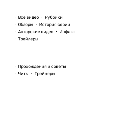
Видео
Все видео
Рубрики
Обзоры
История серии
Авторские видео
Инфакт
Трейлеры
Прохождения
Прохождения и советы
Читы
Трейнеры
Вопросы и ответы
© 1999–2026
StopGame.ru
Команда StopGame
Реклама на сайте
Использование
Помощь по сайту
любых
материалов
Обратная связь