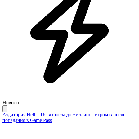
Новость
Аудитория Hell is Us выросла до миллиона игроков после
попадания в Game Pass