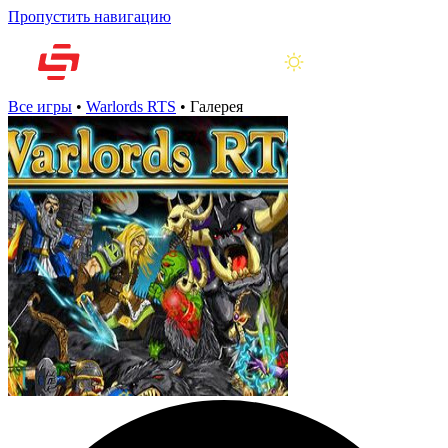
Пропустить навигацию
Все игры
•
Warlords RTS
•
Галерея