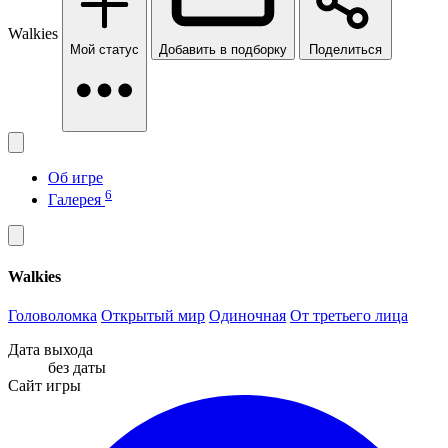
Walkies
Мой статус
Добавить в подборку
Поделиться
Об игре
6
Галерея
Walkies
Головоломка
Открытый мир
Одиночная
От третьего лица
Дата выхода
без даты
Сайт игры