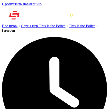
Пропустить навигацию
Все игры
•
Серия игр This Is the Police
•
This Is the Police
•
Галерея