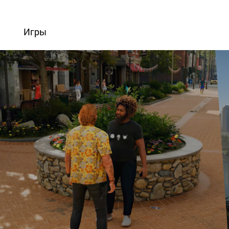
вости
Игры
Статьи
Видео
Блоги
Стримы
Прохождения