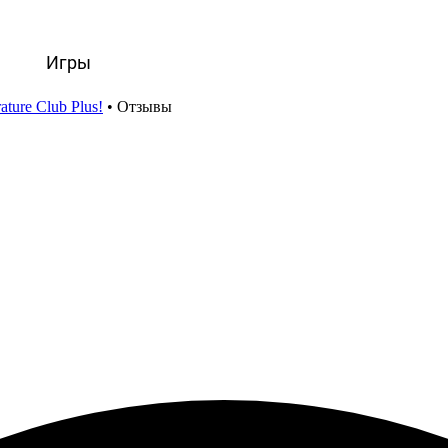
вости
Игры
Статьи
Видео
Блоги
Стримы
Прохождения
ature Club Plus!
•
Отзывы