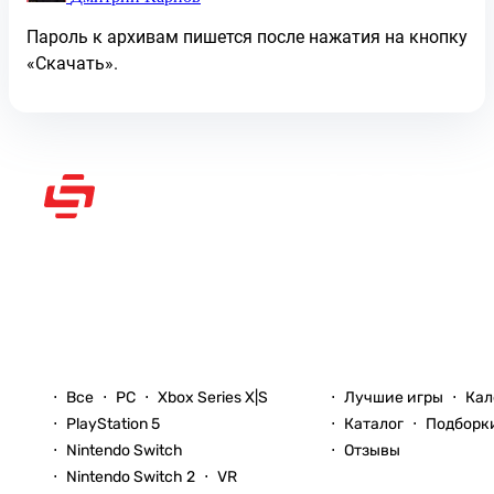
Пароль к архивам пишется после нажатия на кнопку
«Скачать».
Рассказываем вам о
видеоиграх
Новости
Игры
Все
PC
Xbox Series X|S
Лучшие игры
Кал
PlayStation 5
Каталог
Подборк
Nintendo Switch
Отзывы
Nintendo Switch 2
VR