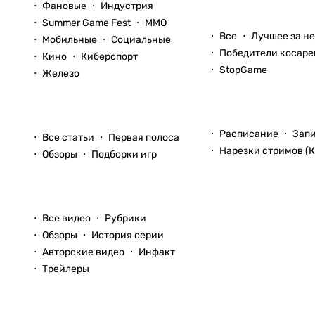
Фановые
Индустрия
Блоги
Summer Game Fest
ММО
Все
Лучшее за н
Мобильные
Социальные
Победители косаре
Кино
Киберспорт
StopGame
Железо
Стримы
Статьи
Расписание
Зап
Все статьи
Первая полоса
Нарезки стримов (К
Обзоры
Подборки игр
Видео
Все видео
Рубрики
Обзоры
История серии
Авторские видео
Инфакт
Трейлеры
Прохождения