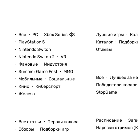
Новости
Игры
Все
PC
Xbox Series X|S
Лучшие игры
Кал
PlayStation 5
Каталог
Подборк
Nintendo Switch
Отзывы
Nintendo Switch 2
VR
Фановые
Индустрия
Блоги
Summer Game Fest
ММО
Все
Лучшее за н
Мобильные
Социальные
Победители косаре
Кино
Киберспорт
StopGame
Железо
Стримы
Статьи
Расписание
Зап
Все статьи
Первая полоса
Нарезки стримов (К
Обзоры
Подборки игр