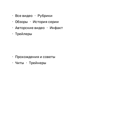
Видео
Все видео
Рубрики
Обзоры
История серии
Авторские видео
Инфакт
Трейлеры
Прохождения
Прохождения и советы
Читы
Трейнеры
Вопросы и ответы
© 1999–2026
StopGame.ru
Команда StopGame
Реклама на сайте
Использование
Помощь по сайту
любых