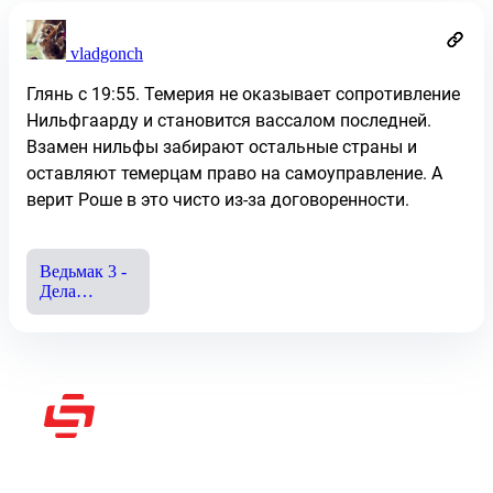
vladgonch
Глянь с 19:55. Темерия не оказывает сопротивление
Нильфгаарду и становится вассалом последней.
Взамен нильфы забирают остальные страны и
оставляют темерцам право на самоуправление. А
верит Роше в это чисто из-за договоренности.
Ведьмак 3 -
Дела
государственной
важности
или
убийство
Радовида и
Дийкстры
Рассказываем вам о
видеоиграх