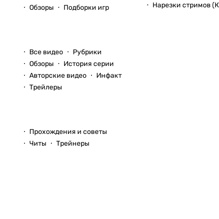
Нарезки стримов (К
Обзоры
Подборки игр
Видео
Все видео
Рубрики
Обзоры
История серии
Авторские видео
Инфакт
Трейлеры
Прохождения
Прохождения и советы
Читы
Трейнеры
Вопросы и ответы
© 1999–2026
StopGame.ru
Команда StopGame