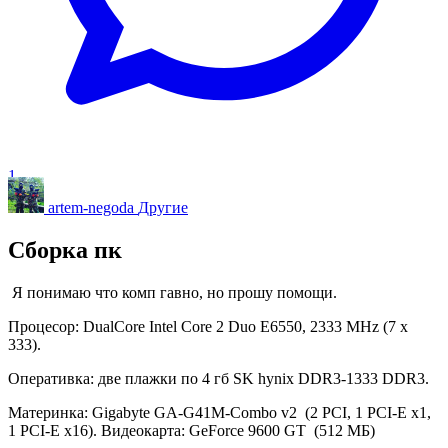
1
artem-negoda
Другие
Сборка пк
Я понимаю что комп гавно, но прошу помощи.
Процесор: DualCore Intel Core 2 Duo E6550, 2333 MHz (7 x
333).
Оперативка: две плажки по 4 гб SK hynix DDR3-1333 DDR3.
Материнка: Gigabyte GA-G41M-Combo v2 (2 PCI, 1 PCI-E x1,
1 PCI-E x16). Видеокарта: GeForce 9600 GT (512 МБ)