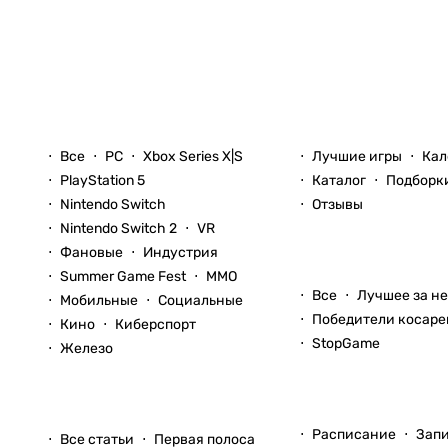
Рассказываем вам о
видеоиграх
Новости
Игры
Все
PC
Xbox Series X|S
Лучшие игры
Кал
PlayStation 5
Каталог
Подборк
Nintendo Switch
Отзывы
Nintendo Switch 2
VR
Фановые
Индустрия
Блоги
Summer Game Fest
ММО
Все
Лучшее за н
Мобильные
Социальные
Победители косаре
Кино
Киберспорт
StopGame
Железо
Стримы
Статьи
Расписание
Зап
Все статьи
Первая полоса