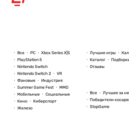
Рассказываем вам о
видеоиграх
Новости
Игры
Все
PC
Xbox Series X|S
Лучшие игры
Кал
PlayStation 5
Каталог
Подборк
Nintendo Switch
Отзывы
Nintendo Switch 2
VR
Фановые
Индустрия
Блоги
Summer Game Fest
ММО
Все
Лучшее за н
Мобильные
Социальные
Победители косаре
Кино
Киберспорт
StopGame
Железо
Стримы
Статьи