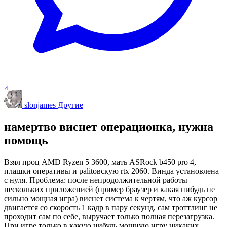
4
slonjames
Другие
намертво виснет операционка, нужна
помощь
Взял проц AMD Ryzen 5 3600, мать ASRock b450 pro 4,
плашки оперативы и palitовскую rtx 2060. Винда установлена
с нуля. Проблема: после непродолжительной работы
нескольких приложенией (пример браузер и какая нибудь не
сильно мощная игра) виснет система к чертям, что аж курсор
двигается со скорость 1 кадр в пару секунд, сам троттлинг не
проходит сам по себе, выручает только полная перезагрузка.
При игре только в какую нибудь мощную игру никаких