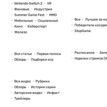
Nintendo Switch 2
VR
Фановые
Индустрия
Блоги
Summer Game Fest
ММО
Все
Лучшее за н
Мобильные
Социальные
Победители косаре
Кино
Киберспорт
StopGame
Железо
Стримы
Статьи
Расписание
Зап
Все статьи
Первая полоса
Нарезки стримов (К
Обзоры
Подборки игр
Видео
Все видео
Рубрики
Обзоры
История серии
Авторские видео
Инфакт
Трейлеры