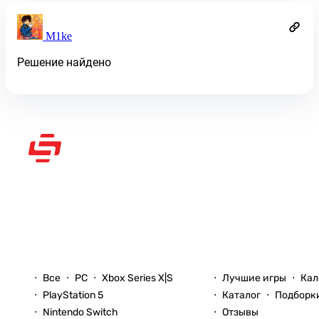
M1ke
Решение найдено
Рассказываем вам о
видеоиграх
Новости
Игры
Все
PC
Xbox Series X|S
Лучшие игры
Кал
PlayStation 5
Каталог
Подборк
Nintendo Switch
Отзывы