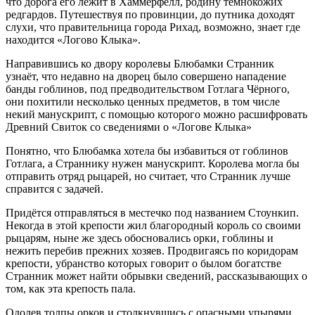
что дорога его лежит в Хаммерфелл, родину темнокожих
редгардов. Путешествуя по провинции, до путника доходят
слухи, что правительница города Рихад, возможно, знает где
находится «Логово Клыка».
Направившись ко двору королевы Блюбамки Странник
узнаёт, что недавно на дворец было совершено нападение
банды гоблинов, под предводительством Готлага Чёрного,
они похитили несколько ценных предметов, в том числе
некий манускрипт, с помощью которого можно расшифровать
Древний Свиток со сведениями о «Логове Клыка»
Понятно, что Блюбамка хотела бы избавиться от гоблинов
Готлага, а Страннику нужен манускрипт. Королева могла бы
отправить отряд рыцарей, но считает, что Странник лучше
справится с задачей.
Придётся отправляться в местечко под названием Стоункип.
Некогда в этой крепости жил благородный король со своими
рыцарям, ныне же здесь обосновались орки, гоблины и
нежить перебив прежних хозяев. Продвигаясь по коридорам
крепости, убранство которых говорит о былом богатстве
Странник может найти обрывки сведений, рассказывающих о
том, как эта крепость пала.
Одолев толпы орков и столкнувшись с опасными упырями,