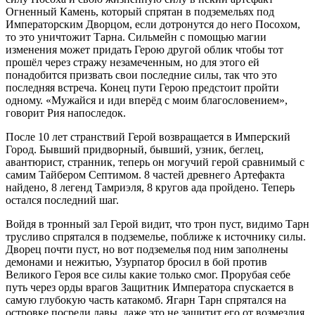
Огненный Камень, который спрятан в подземельях под
Императорским Дворцом, если дотронутся до него Посохом,
то это уничтожит Тарна. Сильмейн с помощью магии
изменения может придать Герою другой облик чтобы тот
прошёл через стражу незамеченным, но для этого ей
понадобится призвать свои последние силы, так что это
последняя встреча. Конец пути Герою предстоит пройти
одному. «Мужайся и иди вперёд с моим благословением»,
говорит Рия напоследок.
После 10 лет странствий Герой возвращается в Имперский
Город. Бывший придворный, бывший, узник, беглец,
авантюрист, странник, теперь он могучий герой сравнимый с
самим Тайбером Септимом. 8 частей древнего Артефакта
найдено, 8 легенд Тамриэля, 8 кругов ада пройдено. Теперь
остался последний шаг.
Войдя в тронный зал Герой видит, что трон пуст, видимо Тарн
трусливо спрятался в подземелье, поближе к источнику силы.
Дворец почти пуст, но вот подземелья под ним заполнены
демонами и нежитью, Узурпатор бросил в бой против
Великого Героя все силы какие только смог. Прорубая себе
путь через орды врагов Защитник Императора спускается в
самую глубокую часть катакомб. Ягарн Тарн спрятался на
островке посреди лавы, даже это не защитит его от возмездия.