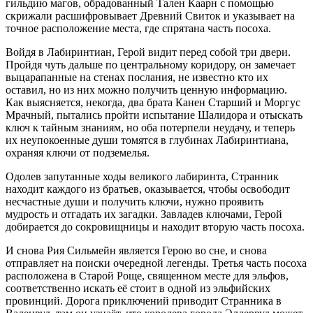
гильдию магов, обрадованный Тален Каарн с помощью
скрижали расшифровывает Древний Свиток и указывает на
точное расположение места, где спрятана часть посоха.
Войдя в Лабиринтиан, Герой видит перед собой три двери.
Пройдя чуть дальше по центральному коридору, он замечает
выцарапанные на стенах послания, не известно кто их
оставил, но из них можно получить ценную информацию.
Как выясняется, некогда, два брата Канен Старший и Моргус
Мрачный, пытались пройти испытание Шалидора и отыскать
ключ к тайным знаниям, но оба потерпели неудачу, и теперь
их неупокоенные души томятся в глубинах Лабиринтиана,
охраняя ключи от подземелья.
Одолев запутанные ходы великого лабиринта, Странник
находит каждого из братьев, оказывается, чтобы освободит
несчастные души и получить ключи, нужно проявить
мудрость и отгадать их загадки. Завладев ключами, Герой
добирается до сокровищницы и находит вторую часть посоха.
И снова Рия Сильмейн является Герою во сне, и снова
отправляет на поиски очередной легенды. Третья часть посоха
расположена в Старой Роще, священном месте для эльфов,
соответственно искать её стоит в одной из эльфийских
провинций. Дорога приключений приводит Странника в