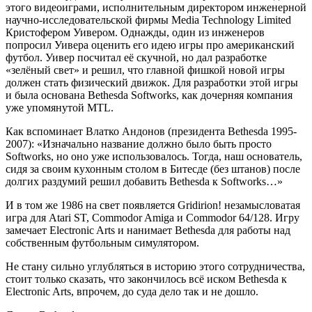
этого видеоиграми, исполнительным директором инженерной
научно-исследовательской фирмы Media Technology Limited
Кристофером Уивером. Однажды, один из инженеров
попросил Уивера оценить его идею игры про американский
футбол. Уивер посчитал её скучной, но дал разработке
«зелёный свет» и решил, что главной фишкой новой игры
должен стать физический движок. Для разработки этой игры
и была основана Bethesda Softworks, как дочерняя компания
уже упомянутой MTL.
Как вспоминает Влатко Андонов (президента Bethesda 1995-
2007): «Изначально название должно было быть просто
Softworks, но оно уже использовалось. Тогда, наш основатель,
сидя за своим кухонным столом в Битесде (без штанов) после
долгих раздумий решил добавить Bethesda к Softworks…»
И в том же 1986 на свет появляется Gridirion! незамысловатая
игра для Atari ST, Commodor Amiga и Commodor 64/128. Игру
замечает Electronic Arts и нанимает Bethesda для работы над
собственным футбольным симулятором.
Не стану сильно углубляться в историю этого сотрудничества,
стоит только сказать, что закончилось всё иском Bethesda к
Electronic Arts, впрочем, до суда дело так и не дошло.