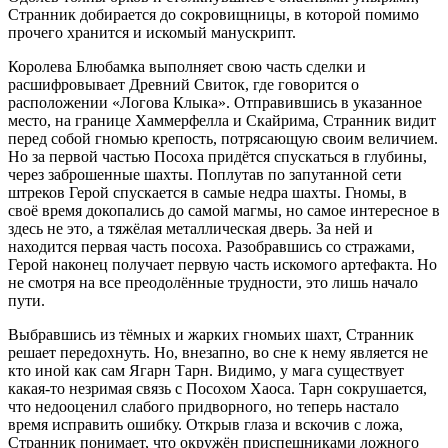
Странник добирается до сокровищницы, в которой помимо
прочего хранится и искомый манускрипт.
Королева Блюбамка выполняет свою часть сделки и
расшифровывает Древний Свиток, где говорится о
расположении «Логова Клыка». Отправившись в указанное
место, на границе Хаммерфелла и Скайрима, Странник видит
перед собой гномью крепость, потрясающую своим величием.
Но за первой частью Посоха придётся спускаться в глубины,
через заброшенные шахты. Поплутав по запутанной сети
штреков Герой спускается в самые недра шахты. Гномы, в
своё время докопались до самой магмы, но самое интересное в
здесь не это, а тяжёлая металлическая дверь. За ней и
находится первая часть посоха. Разобравшись со стражами,
Герой наконец получает первую часть искомого артефакта. Но
не смотря на все преодолённые трудности, это лишь начало
пути.
Выбравшись из тёмных и жарких гномьих шахт, Странник
решает передохнуть. Но, внезапно, во сне к нему является не
кто иной как сам Ягарн Тарн. Видимо, у мага существует
какая-то незримая связь с Посохом Хаоса. Тарн сокрушается,
что недооценил слабого придворного, но теперь настало
время исправить ошибку. Открыв глаза и вскочив с ложа,
Странник понимает, что окружён приспешниками ложного