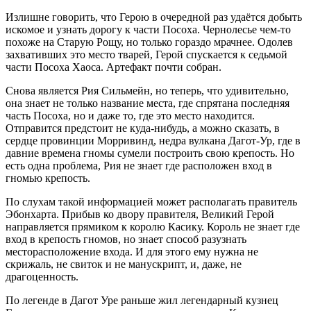
Излишне говорить, что Герою в очередной раз удаётся добыть
искомое и узнать дорогу к части Посоха. Чернолесье чем-то
похоже на Старую Рощу, но только гораздо мрачнее. Одолев
захвативших это место тварей, Герой спускается к седьмой
части Посоха Хаоса. Артефакт почти собран.
Снова является Рия Сильмейн, но теперь, что удивительно,
она знает не только название места, где спрятана последняя
часть Посоха, но и даже то, где это место находится.
Отправится предстоит не куда-нибудь, а можно сказать, в
сердце провинции Морривинд, недра вулкана Дагот-Ур, где в
давние времена гномы сумели построить свою крепость. Но
есть одна проблема, Рия не знает где расположен вход в
гномью крепость.
По слухам такой информацией может располагать правитель
Эбонхарта. Прибыв ко двору правителя, Великий Герой
направляется прямиком к королю Касику. Король не знает где
вход в крепость гномов, но знает способ разузнать
месторасположение входа. И для этого ему нужна не
скрижаль, не свиток и не манускрипт, и, даже, не
драгоценность.
По легенде в Дагот Уре раньше жил легендарный кузнец