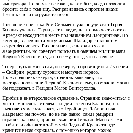
императора. Но он уже не таков, каким был, когда позволил
бросить себя в темницу. Расправившись с противниками,
Путник снова погружается в сон.
Появление призрака Рии Сильмейн уже не удивляет Героя.
Бывшая ученица Тарна даёт наводку на вторую часть посоха.
Артефакт находится в месте под названием Лабиринтиан. По
легенде, в древности могучий маг Шалидор спрятал там
секрет бессмертия. Рия не знает где находится сам
Лабиринтиан, но советует поискать в бывшем жилище мага -
Ледяной Крепости, судя по всему, это где-то на севере.
Теперь путь лежит в самую северную провинцию и Империи
– Скайрим, родину суровых и могучих нордов.
Пораспрашивав северян, странник выясняет, что
месторасположение Ледяной Крепости, ему, возможно, могли
бы подсказать в Гильдии Магов Винтерхолда.
Прибыв в винтерхолдское отделение, Странник знакомиться с
местным представителем гильдии Тэленом Каарном, как
выясняется маг уже знает, что Герой ищет Лабиринтиан.
Каарн мог бы помочь, но не так давно, банда рыцарей
ограбила караван, принадлежавший Гильдии Магов. Сами
грабители обитают в той самой Ледяной Крепости, где
хранится некая скрижаль, с помощью которой можно