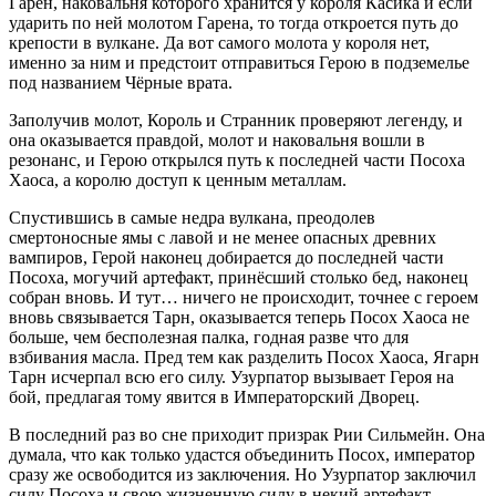
Гарен, наковальня которого хранится у короля Касика и если
ударить по ней молотом Гарена, то тогда откроется путь до
крепости в вулкане. Да вот самого молота у короля нет,
именно за ним и предстоит отправиться Герою в подземелье
под названием Чёрные врата.
Заполучив молот, Король и Странник проверяют легенду, и
она оказывается правдой, молот и наковальня вошли в
резонанс, и Герою открылся путь к последней части Посоха
Хаоса, а королю доступ к ценным металлам.
Спустившись в самые недра вулкана, преодолев
смертоносные ямы с лавой и не менее опасных древних
вампиров, Герой наконец добирается до последней части
Посоха, могучий артефакт, принёсший столько бед, наконец
собран вновь. И тут… ничего не происходит, точнее с героем
вновь связывается Тарн, оказывается теперь Посох Хаоса не
больше, чем бесполезная палка, годная разве что для
взбивания масла. Пред тем как разделить Посох Хаоса, Ягарн
Тарн исчерпал всю его силу. Узурпатор вызывает Героя на
бой, предлагая тому явится в Императорский Дворец.
В последний раз во сне приходит призрак Рии Сильмейн. Она
думала, что как только удастся объединить Посох, император
сразу же освободится из заключения. Но Узурпатор заключил
силу Посоха и свою жизненную силу в некий артефакт