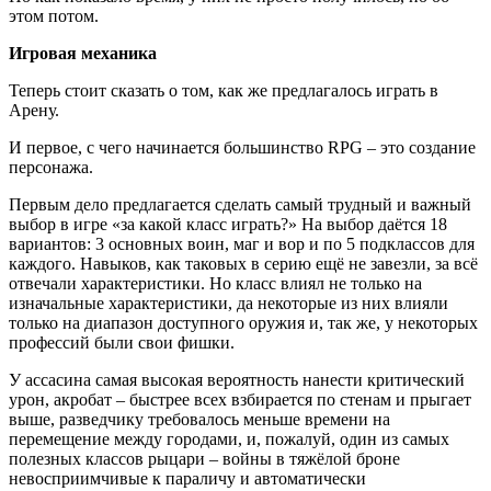
этом потом.
Игровая механика
Теперь стоит сказать о том, как же предлагалось играть в
Арену.
И первое, с чего начинается большинство RPG – это создание
персонажа.
Первым дело предлагается сделать самый трудный и важный
выбор в игре «за какой класс играть?» На выбор даётся 18
вариантов: 3 основных воин, маг и вор и по 5 подклассов для
каждого. Навыков, как таковых в серию ещё не завезли, за всё
отвечали характеристики. Но класс влиял не только на
изначальные характеристики, да некоторые из них влияли
только на диапазон доступного оружия и, так же, у некоторых
профессий были свои фишки.
У ассасина самая высокая вероятность нанести критический
урон, акробат – быстрее всех взбирается по стенам и прыгает
выше, разведчику требовалось меньше времени на
перемещение между городами, и, пожалуй, один из самых
полезных классов рыцари – войны в тяжёлой броне
невосприимчивые к параличу и автоматически