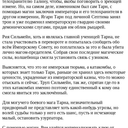
телохранителю Талину, чтобы, якобы поговорить о зреющей
измене. Но, на самом деле, изменником был сам Тарн, с
помощью магии заключив императора и его телохранителя в
другом измерении, Ягарн Тарн под личиной Септима занял
трон и уже подменил императорскую гвардию своими
демоническими слугами, придав им облик рыцарей.
Рия Сильмейн, хоть и являлась главной ученицей Тарна, не
стала участвовать в перевороте и попыталась сообщить обо
всём Имперскому Совету, но поплатилась за это и была убита
лично магом-предателем. Собрав свои последние магические
силы, волшебница смогла установить связь с узником.
Выясняется, что это не имперская тюрьма, а катакомбы, о
которых знает только Тарн, раньше он хранил здесь некоторые
ценности, украденные из императорской казны, что-то можно
отыскать и сейчас. Труп Сильмейн, так же, спрятан где-то в
этих катакомбах именно поэтому единственный к кому она
смогла явиться это заключённый.
Для могучего боевого мага Тарна, незначительный
придворный не представляет хоть какой-нибудь угрозы, но
волей судьбы только у него есть шанс, пусть и исчезающе
малый, остановить узурпатора.
С помощью магии, Рие удаётся материализовать ключ от