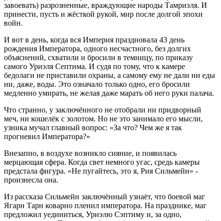
завоевать) разрозненные, враждующие народы Тамриэля. И
принести, пусть и жёсткой рукой, мир после долгой эпохи
войн.
И вот в день, когда вся Империя праздновала 43 день
рождения Императора, одного несчастного, без долгих
объяснений, схватили и бросили в темницу, по приказу
самого Уриэля Септима. И судя по тому, что к камере
бедолаги не приставили охраны, а самому ему не дали ни еды
ни, даже, воды. Это означало только одно, его бросили
медленно умирать, не желая даже марать об него руки палача.
Что странно, у заключённого не отобрали ни придворный
меч, ни кошелёк с золотом. Но не это занимало его мысли,
узника мучал главный вопрос: «За что? Чем же я так
прогневил Императора?»
Внезапно, в воздухе возникло сияние, и появилась
мерцающая сфера. Когда свет немного угас, средь камеры
предстала фигура. «Не пугайтесь, это я, Рия Сильмейн» -
произнесла она.
Из рассказа Сильмейн заключённый узнаёт, что боевой маг
Ягарн Тарн коварно пленил императора. На празднике, маг
предложил уединиться, Уриэлю Сэптиму и, за одно,