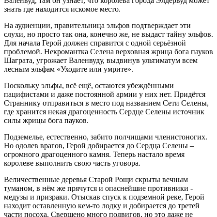
Валенвуд, там он узнаёт, что королева города Элдервуд может
знать где находится искомое место.
На аудиенции, правительница эльфов подтверждает эти
слухи, но просто так она, конечно же, не выдаст тайну эльфов.
Для начала Герой должен справится с одной серьёзной
проблемой. Некромантка Селена верховная жрица бога пауков
Шаграта, угрожает Валенвуду, выдвинув ультиматум всем
лесным эльфам «Уходите или умрите».
Поскольку эльфы, всё ещё, остаются убеждёнными
пацифистами и даже постоянной армии у них нет. Придётся
Страннику отправиться в место под названием Сети Селены,
где хранится некая драгоценность Сердце Селены источник
силы жрицы бога пауков.
Подземелье, естественно, забито полчищами членистоногих.
Но одолев врагов, Герой добирается до Сердца Селены –
огромного драгоценного камня. Теперь настало время
королеве выполнить свою часть уговора.
Величественные деревья Старой Рощи скрыты вечным
туманом, в нём же прячутся и опаснейшие противники -
медузы и призраки. Отыскав спуск к подземной реке, Герой
находит оставленную кем-то лодку и добирается до третей
части посоха. Свершено много подвигов, но это даже не