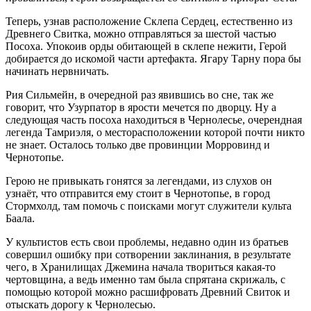
Теперь, узнав расположение Склепа Сердец, естественно из
Древнего Свитка, можно отправляться за шестой частью
Посоха. Упокоив орды обитающей в склепе нежити, Герой
добирается до искомой части артефакта. Ягару Тарну пора бы
начинать нервничать.
Рия Сильмейн, в очередной раз явившись во сне, так же
говорит, что Узурпатор в ярости мечется по дворцу. Ну а
следующая часть посоха находиться в Чернолесье, очерендная
легенда Тамриэля, о месторасположении которой почти никто
не знает. Осталось только две провинции Морровинд и
Чернотопье.
Герою не привыкать гонятся за легендами, из слухов он
узнаёт, что отправится ему стоит в Чернотопье, в город
Стормхолд, там помочь с поисками могут служители культа
Баала.
У культистов есть свои проблемы, недавно один из братьев
совершил ошибку при сотворении заклинания, в результате
чего, в Хранилищах Джемина начала твориться какая-то
чертовщина, а ведь именно там была спрятана скрижаль, с
помощью которой можно расшифровать Древний Свиток и
отыскать дорогу к Чернолесью.