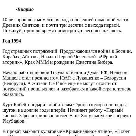
-Виармо
10 лет прошло с момента выхода последней номерной части
Древних Свитков, и почти три десятка с выхода первой.
Пожалуй, пришло время посмотреть, с чего всё началось.
Год 1994
Год страшных потрясений. Продолжающаяся война в Боснии,
Карабах, Абхазия, Начало Первой Чеченской. «Чёрный
вторник», Крах МММ и рождение Джастина Бибера.
Начало работы первой Государственной Думы РФ, Нельсон
Мандела стал президентом ЮАР, а Лукашенко – Белорусии
(Белоруси). А жители СНГ всё ещё не могут отойти от
потрясений прошлых лет и разобраться в какой стране теперь
оказались.
Курт Кобейн подарил любителям чёрного юмора повод для
шуток, на долгие годы вперёд. Начинает работу «Первый
канал». Зарегистрирован домен «.ru» Sony выпускает первую
PlayStation.
В прокат выходят культовые «Криминальное чтиво», «Побег