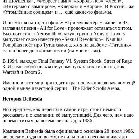
из Шоушенка», «Форрест Гамп», «Король Лев», «Леон»,
«Интервью с вампиром», «Клерки» и «Ворон». В России - же
«Утомлённые солнцем» и … ещё какие-то фильмы.
И несмотря на то, что фильм «Три мушкетёра» вышел в 93,
заглавная песня «All for Love» продолжает оставаться хитом.
Выходит сингл Aerosmith «Crazy», группа Army of Lovers
выпускает свою известную «Sexual Revolution». Nautilus
Pompilius поёт про Тутанхамона, хотя на альбоме «Титаник»
есть и более достойные песни (на мой взгляд).
В 1994, выходят Final Fantasy VI, System Shock, Street of Rage
3. И само собой нельзя не упомянуть таких гигантов, как
Warcraft и Doom 2.
Именно в этот мир приходит игра, послужившая началом ещё
одной нынче известной серии – The Elder Scrolls Arena.
История
Bethesda
Но перед тем, как перейти к самой игре, стоит немного
рассказать и о компании её выпустившей. Для чего, нам надо
переместиться на восемь лет назад, в 1986.
Компания Bethesda была официально основана 28 июля 1986,
человеком, судя по всему, не сильно интересовавшимся до