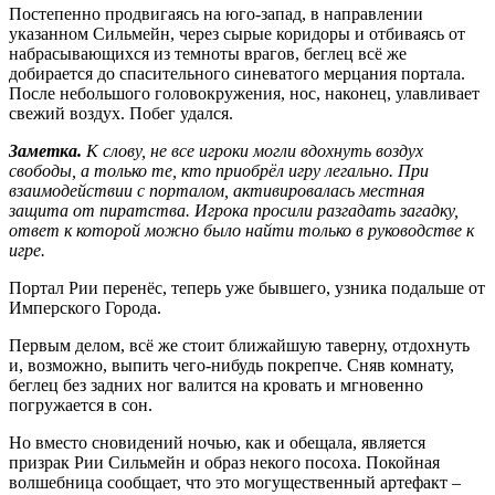
Постепенно продвигаясь на юго-запад, в направлении
указанном Сильмейн, через сырые коридоры и отбиваясь от
набрасывающихся из темноты врагов, беглец всё же
добирается до спасительного синеватого мерцания портала.
После небольшого головокружения, нос, наконец, улавливает
свежий воздух. Побег удался.
Заметка.
К слову, не все игроки могли вдохнуть воздух
свободы, а только те, кто приобрёл игру легально. При
взаимодействии с порталом, активировалась местная
защита от пиратства. Игрока просили разгадать загадку,
ответ к которой можно было найти только в руководстве к
игре.
Портал Рии перенёс, теперь уже бывшего, узника подальше от
Имперского Города.
Первым делом, всё же стоит ближайшую таверну, отдохнуть
и, возможно, выпить чего-нибудь покрепче. Сняв комнату,
беглец без задних ног валится на кровать и мгновенно
погружается в сон.
Но вместо сновидений ночью, как и обещала, является
призрак Рии Сильмейн и образ некого посоха. Покойная
волшебница сообщает, что это могущественный артефакт –