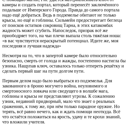
камеры и создать портал, который перенесёт заключённого
подальше от Имперского Города. Правда до самого портала
надо ещё добраться. Ведь в подземелье обитают не только
крысы, но ещё и гоблины. Сильмейн предостерегает беглеца
от поисков остатков сокровищ Тарна, в этих катакомбах
жадность может сгубить. Напоследок, призрак всё же
приободряет того, на чьи плечи выпала столь тяжёлая ноша:
«в вас чувствуется нераскрытый потенциал. Идите же, моя
последняя и лучшая надежда»
Несмотря на то, что в запертой камере было относительно
безопасно, смерть от голода и жажды, постепенно настигла бы
узника. Нащупав ключ, оставалось только отпереть решётку и
сделать первый шаг на пути долгом пути.
Первым делом надо было выбраться из подземелья. Для
закованного в броню могучего война, неуловимого и
смертоносного ловкача или сведущего в волшбе мага,
гоблины и крысы не представляют угрозы. К сожалению
узник, недавний придворный, мало что знает о реальных
сражениях, к тому же, при нём только парадное оружие. Но
терять, всё равно нечего, как и ждать помощи неоткуда. Всё
что остаётся положиться на ярость, удачу и те крохи знаний,
что вложили учителя.