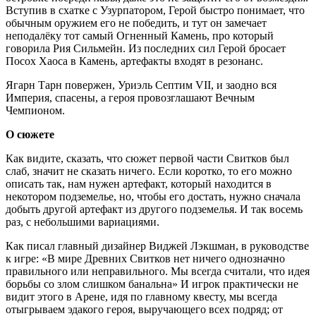
Вступив в схатке с Узурпатором, Герой быстро понимает, что
обычным оружием его не победить, и тут он замечает
неподалёку тот самый Огненный Камень, про который
говорила Рия Сильмейн. Из последних сил Герой бросает
Посох Хаоса в Камень, артефакты входят в резонанс.
Ягарн Тарн повержен, Уриэль Септим VII, и заодно вся
Империя, спасены, а героя провозглашают Вечным
Чемпионом.
О сюжете
Как видите, сказать, что сюжет первой части Свитков был
слаб, значит не сказать ничего. Если коротко, то его можно
описать так, нам нужен артефакт, который находится в
некотором подземелье, но, чтобы его достать, нужно сначала
добыть другой артефакт из другого подземелья. И так восемь
раз, с небольшими вариациями.
Как писал главный дизайнер Виджей Лэкшман, в руководстве
к игре: «В мире Древних Свитков нет ничего однозначно
правильного или неправильного. Мы всегда считали, что идея
борьбы со злом слишком банальна» И игрок практически не
видит этого в Арене, идя по главному квесту, мы всегда
отыгрываем эдакого героя, выручающего всех подряд; от