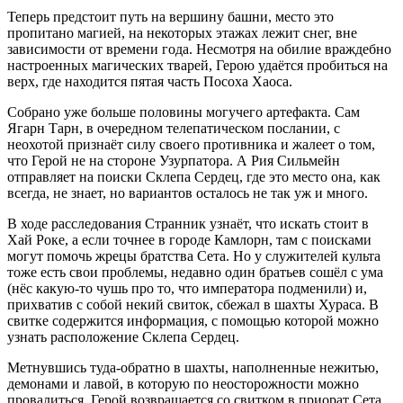
Теперь предстоит путь на вершину башни, место это
пропитано магией, на некоторых этажах лежит снег, вне
зависимости от времени года. Несмотря на обилие враждебно
настроенных магических тварей, Герою удаётся пробиться на
верх, где находится пятая часть Посоха Хаоса.
Собрано уже больше половины могучего артефакта. Сам
Ягарн Тарн, в очередном телепатическом послании, с
неохотой признаёт силу своего противника и жалеет о том,
что Герой не на стороне Узурпатора. А Рия Сильмейн
отправляет на поиски Склепа Сердец, где это место она, как
всегда, не знает, но вариантов осталось не так уж и много.
В ходе расследования Странник узнаёт, что искать стоит в
Хай Роке, а если точнее в городе Камлорн, там с поисками
могут помочь жрецы братства Сета. Но у служителей культа
тоже есть свои проблемы, недавно один братьев сошёл с ума
(нёс какую-то чушь про то, что императора подменили) и,
прихватив с собой некий свиток, сбежал в шахты Хураса. В
свитке содержится информация, с помощью которой можно
узнать расположение Склепа Сердец.
Метнувшись туда-обратно в шахты, наполненные нежитью,
демонами и лавой, в которую по неосторожности можно
провалиться, Герой возвращается со свитком в приорат Сета.