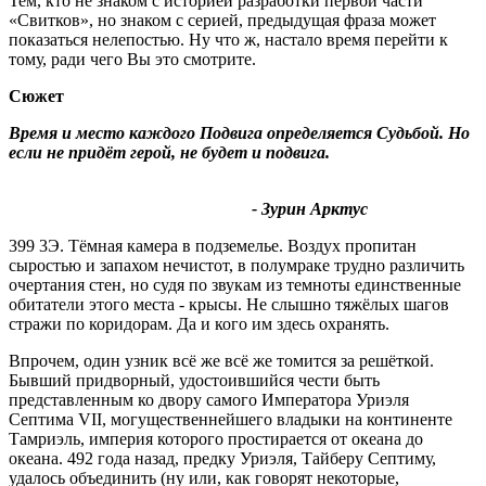
Тем, кто не знаком с историей разработки первой части
«Свитков», но знаком с серией, предыдущая фраза может
показаться нелепостью. Ну что ж, настало время перейти к
тому, ради чего Вы это смотрите.
Сюжет
Время и место каждого Подвига определяется Судьбой. Но
если не придёт герой, не будет и подвига.
- Зурин Арктус
399 3Э. Тёмная камера в подземелье. Воздух пропитан
сыростью и запахом нечистот, в полумраке трудно различить
очертания стен, но судя по звукам из темноты единственные
обитатели этого места - крысы. Не слышно тяжёлых шагов
стражи по коридорам. Да и кого им здесь охранять.
Впрочем, один узник всё же всё же томится за решёткой.
Бывший придворный, удостоившийся чести быть
представленным ко двору самого Императора Уриэля
Септима VII, могущественнейшего владыки на континенте
Тамриэль, империя которого простирается от океана до
океана. 492 года назад, предку Уриэля, Тайберу Септиму,
удалось объединить (ну или, как говорят некоторые,