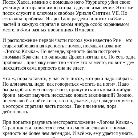
Посох Хаоса, именно с помощью него Узурпатор убил свою
ученицу и отправил императора в другое измерение. Этот же
посох служит и ключом к свободе Уриэля Сэптима VII. Но
есть одна проблема, Ягарн Тарн разделили посох на 8-мь
частей и каждую спрятал в каком-нибудь особо охраняемом
месте, в 8-ми разных провинциях Империи.
И расположение первой части посоха уже известно Рие – это
старая заброшенная крепость гномов, носящая название
«Логово Клыка». По легенде, крепость была построена
гномами Крагена, но однажды Дракон изгнал их. Но есть одна
проблема - призраку известно «что» это за место, но вот «где»
находиться сама крепость она не знает.
Что ж, пора вставать, у нас есть посох, который надо собрать.
Но для начала, надо, как говориться «встать на ноги». Надо
бы раздобыть меч посерьёзнее, прикупить хоть какой-нибудь
брони, может выучить несколько новых заклинаний? Заодно,
не мешало бы найти того, кто подскажет, где находится место,
в котором спрятана часть посоха. Так или иначе, пора
действовать.
При попытке разузнать месторасположение «Логова Клыка»,
Странник сталкивается с тем, что многие считают гномью
крепость не более чем легендой. И всё же, ему удаётся узнать,