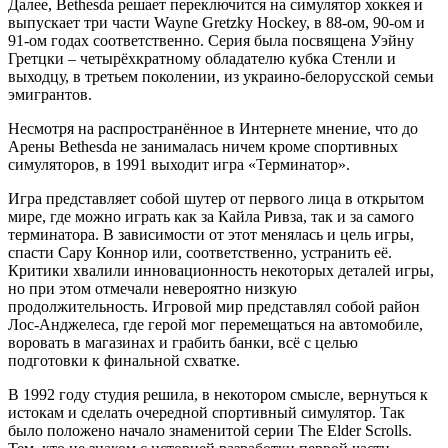
Далее, Bethesda решает переключится на симулятор хоккея и
выпускает три части Wayne Gretzky Hockey, в 88-ом, 90-ом и
91-ом годах соответственно. Серия была посвящена Уэйну
Гретцки – четырёхкратному обладателю кубка Стенли и
выходцу, в третьем поколении, из украино-белорусской семьи
эмигрантов.
Несмотря на распространённое в Интернете мнение, что до
Арены Bethesda не занималась ничем кроме спортивных
симуляторов, в 1991 выходит игра «Терминатор».
Игра представляет собой шутер от первого лица в открытом
мире, где можно играть как за Кайла Ривза, так и за самого
терминатора. В зависимости от этот менялась и цель игры,
спасти Сару Коннор или, соответственно, устранить её.
Критики хвалили инновационность некоторых деталей игры,
но при этом отмечали невероятно низкую
продолжительность. Игровой мир представлял собой район
Лос-Анджелеса, где герой мог перемещаться на автомобиле,
воровать в магазинах и грабить банки, всё с целью
подготовки к финальной схватке.
В 1992 году студия решила, в некотором смысле, вернуться к
истокам и сделать очередной спортивный симулятор. Так
было положено начало знаменитой серии The Elder Scrolls.