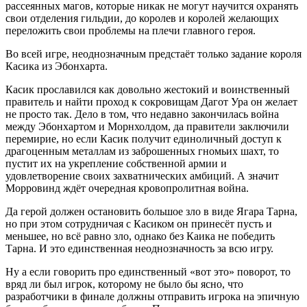
рассеянных магов, которые никак не могут научится охранять
свои отделения гильдии, до королев и королей желающих
переложить свои проблемы на плечи главного героя.
Во всей игре, неоднозначным предстаёт только задание короля
Касика из Эбонхарта.
Касик прославился как довольно жестокий и воинственный
правитель и найти проход к сокровищам Дагот Ура он желает
не просто так. Дело в том, что недавно закончилась война
между Эбонхартом и Морнхолдом, да правители заключили
перемирие, но если Касик получит единоличный доступ к
драгоценным металлам из заброшенных гномьих шахт, то
пустит их на укрепление собственной армии и
удовлетворение своих захватнических амбиций. А значит
Морровинд ждёт очередная кровопролитная война.
Да герой должен остановить большое зло в виде Ягара Тарна,
но при этом сотрудничая с Касиком он принесёт пусть и
меньшее, но всё равно зло, однако без Каика не победить
Тарна. И это единственная неоднозначность за всю игру.
Ну а если говорить про единственный «вот это» поворот, то
вряд ли был игрок, которому не было бы ясно, что
разработчики в финале должны отправить игрока на эпичную