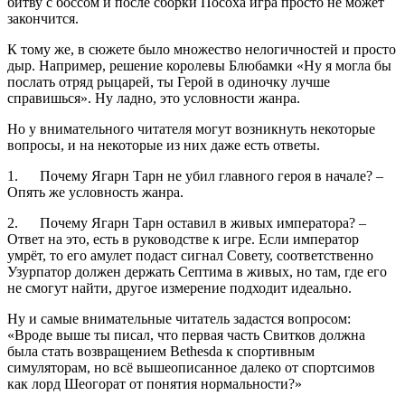
битву с боссом и после сборки Посоха игра просто не может
закончится.
К тому же, в сюжете было множество нелогичностей и просто
дыр. Например, решение королевы Блюбамки «Ну я могла бы
послать отряд рыцарей, ты Герой в одиночку лучше
справишься». Ну ладно, это условности жанра.
Но у внимательного читателя могут возникнуть некоторые
вопросы, и на некоторые из них даже есть ответы.
1. Почему Ягарн Тарн не убил главного героя в начале? –
Опять же условность жанра.
2. Почему Ягарн Тарн оставил в живых императора? –
Ответ на это, есть в руководстве к игре. Если император
умрёт, то его амулет подаст сигнал Совету, соответственно
Узурпатор должен держать Септима в живых, но там, где его
не смогут найти, другое измерение подходит идеально.
Ну и самые внимательные читатель задастся вопросом:
«Вроде выше ты писал, что первая часть Свитков должна
была стать возвращением Bethesda к спортивным
симуляторам, но всё вышеописанное далеко от спортсимов
как лорд Шеогорат от понятия нормальности?»