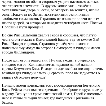
череда колонн по обеим сторонам уходит настолько далеко,
что теряется в темноте. В другом конце зала – тяжёлая
металлическая дверь, и, если, её отпереть выяснится, что не
одна. Поплутав по Залам, захваченными различными
злобными созданиями, Странник отыскивает ключи от всех
шести дверей, за которыми находится четвёртая часть Посоха.
Половина пути пройдена.
Во сне Рия Сильмейн хвалит Героя и сообщает, что пятую
часть стоит искать в Кристальной Башне, где-то южнее Хай
Рока. Наведя справки, Странник узнаёт, что помочь с
поисками ему могут на острове Саммерсет, в гильдии магов
города Лилландрил.
После долгого путешествия, Путник входит в очередную
гильдию магов. Как выясняется, недавно на неё напали
жрецы Безумного Бога. В ходе нападения был похищен очень
важный для гильдии алмаз. (Серьёзно, пора бы задуматься о
защите об охране получше)
Пришло время познакомиться с последователями Безумного
Бога. Ребята оказываются крепкими, без брони и оружия лезут
в драку. Вернув из храма гигантский алмаз, Герой с помощью
него и главы гильдии узнаёт, где находится Кристальная
башня.