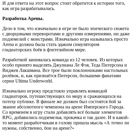
И для ответа на этот вопрос стоит обратится к истории того,
как игра разрабатывалась.
Разработка Арены.
Дело в том, что изначально в игре не было эпического сюжета
с дворцовыми переворотами и другими измерениями, ни даже
подземелий с монстрами. Изначально игра называлась просто
Arena и должна была стать эдаким симулятором
гладиаторских боёв в фэнтезийном мире.
Разработкой занималась команда из 12 человек. Из которых
особо принято выделять Джулиана Ле Фэя, Теда Питерсона и
Виджея Лакшмана. Все трое были поклонниками настольных
ролёвок, и, как признаётся Питерсон, большими фанатами
серии Ultima Underworld.
Изначально игроку предстояло управлять командой
гладиаторов, путешествующих по миру и сражающихся на
потеху публике. В финале же должен был состоятся бой за
звание абсолютного чемпиона на арене Имперского Города.
Со временем в игру стали добавлять всё больше элементов
RPG, добавились подземелья, прокачка и так далее. И в какой-
то момент разработчикам в голову пришла мысль «А точно ли
нужны, собственно, бои на арене?»