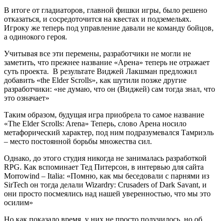
В итоге от гладиаторов, главной фишки игры, было решено
отказаться, и сосредоточится на квестах и подземельях.
Игроку же теперь под управление давали не команду бойцов,
а одинокого героя.
Учитывая все эти перемены, разработчики не могли не
заметить, что прежнее название «Арена» теперь не отражает
суть проекта. В результате Виджей Лакшман предложил
добавить «the Elder Scrolls», как шутили позже другие
разработчики: «не думаю, что он (Виджей) сам тогда знал, что
это означает»
Таким образом, будущая игра приобрела то самое название
«The Elder Scrolls: Arena» Теперь, слово Арена носило
метафорический характер, под ним подразумевался Тамриэль
– место постоянной борьбы множества сил.
Однако, до этого студия никогда не занималась разработкой
RPG. Как вспоминает Тед Питерсон, в интервью для сайта
Morrowind – Italia: «Помню, как мы беседовали с парнями из
SirTech он тогда делали Wizardry: Crusaders of Dark Savant, и
они просто посмеялись над нашей уверенностью, что мы это
осилим»
Но как показало время, у них не просто получилось, но об