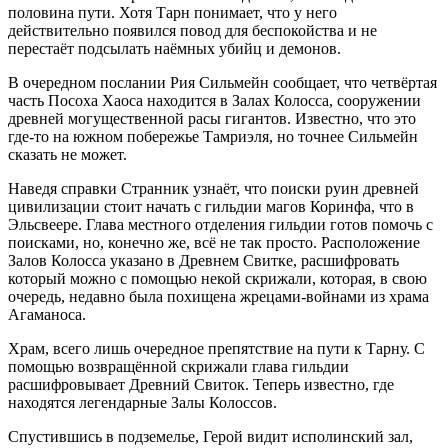
половина пути. Хотя Тарн понимает, что у него
действительно появился повод для беспокойства и не
перестаёт подсылать наёмных убийц и демонов.
В очередном послании Рия Сильмейн сообщает, что четвёртая
часть Посоха Хаоса находится в Залах Колосса, сооружении
древней могущественной расы гигантов. Известно, что это
где-то на южном побережье Тамриэля, но точнее Сильмейн
сказать не может.
Наведя справки Странник узнаёт, что поиски руин древней
цивилизации стоит начать с гильдии магов Коринфа, что в
Эльсвеере. Глава местного отделения гильдии готов помочь с
поисками, но, конечно же, всё не так просто. Расположение
Залов Колосса указано в Древнем Свитке, расшифровать
который можно с помощью некой скрижали, которая, в свою
очередь, недавно была похищена жрецами-войнами из храма
Агаманоса.
Храм, всего лишь очередное препятствие на пути к Тарну. С
помощью возвращённой скрижали глава гильдии
расшифровывает Древний Свиток. Теперь известно, где
находятся легендарные Залы Колоссов.
Спустившись в подземелье, Герой видит исполинский зал,