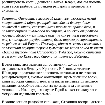
расшифровать часть Древнего Свитка. Каарн, мог бы помочь,
если герой разберётся с бандой рыцарей и принесёт эту
скрижаль.
Заметка.
Отчасти, в массовой культуре, сложился некий
стереотипный образ рыцарей, как эдаких благородных
воителей в латах, сражающихся только за правое дело, и
валандающихся туда-сюда по стране, в поисках очередного
подвига. Между тем, такое явление как рыцари-разбойники
или, с немецкого, раубриттеры, было широко распространено
в средневековой Европе. Пожалуй, одним из самых известных
воплощений раубриттеров в культуре является банда из книги
«Башня шутов» пана Сапковского. Туда же, можно отнести
и известного Кровавого барона из третьего Ведьмака.
Время запастись зельями сопротивления холоду и
отправляться в Ледяную Крепость. В бывшем жилище
Шалидора представляют опасность не только и не столько
рыцари-бандиты, сколько обитающие здесь снежные волки,
глаза их горят синим огнём, а из пасти вырывается ледяное
дыхание, способное заморозить до смерти за считанные
мгновения. Но, в худшем случае Герой может столкнутся с
могучими ледяными големами.
В конце концов раздобыв скрижаль, Странник возвращается в