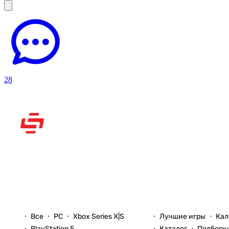
28
Рассказываем вам о
видеоиграх
Новости
Игры
Все
PC
Xbox Series X|S
Лучшие игры
Кал
PlayStation 5
Каталог
Подборк