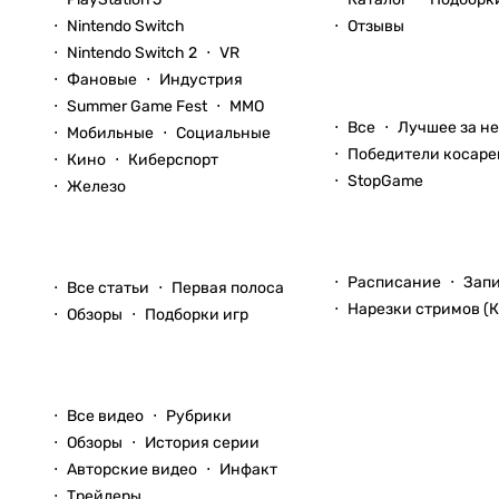
Nintendo Switch
Отзывы
Nintendo Switch 2
VR
Фановые
Индустрия
Блоги
Summer Game Fest
ММО
Все
Лучшее за н
Мобильные
Социальные
Победители косаре
Кино
Киберспорт
StopGame
Железо
Стримы
Статьи
Расписание
Зап
Все статьи
Первая полоса
Нарезки стримов (К
Обзоры
Подборки игр
Видео
Все видео
Рубрики
Обзоры
История серии
Авторские видео
Инфакт
Трейлеры