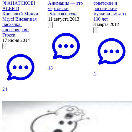
[ФАНАТСКОЕ]
Анимация — это
советские и
ALERT!
чертовски
российские
Кровавый Микки
тяжелая штука.
мультфильмы за
Маус! Внезапная
11 августа 2013
100 лет
пасхалка-
3 марта 2012
кроссовер во
Frozen.
17 июня 2014
18
4
24