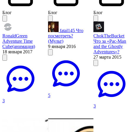
Блог
Блог
Блог
fatal145
Что
RonaldGreen
посмотреть?
ChokTheBucket
Adventure Time
(Мульт)
Что за «Pac-Man
Cube(анимация)
9 января 2016
and the Ghostly
18 января 2017
Adventures»?
27 марта 2015
5
3
3