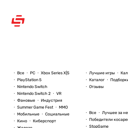
Рассказываем вам о
видеоиграх
Новости
Игры
Все
PC
Xbox Series X|S
Лучшие игры
Кал
PlayStation 5
Каталог
Подборк
Nintendo Switch
Отзывы
Nintendo Switch 2
VR
Фановые
Индустрия
Блоги
Summer Game Fest
ММО
Все
Лучшее за н
Мобильные
Социальные
Победители косаре
Кино
Киберспорт
StopGame
Железо