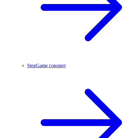
StopGame говорит