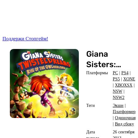
Поддержи Стопгейм!
Giana
Sisters:
Twisted
Платформы
PC
|
PS4
|
PS5
|
XONE
Dreams -
|
XBOXSX
|
NSW
|
Rise of the
NSW2
Owlverlord
Теги
Экшн
|
Платформер
|
Одиночная
|
Вид сбоку
Дата
26 сентября