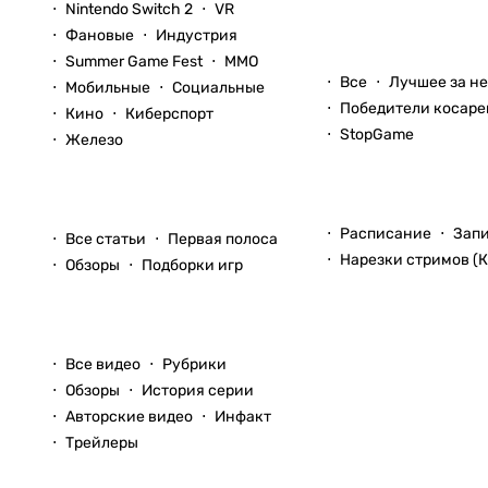
Nintendo Switch 2
VR
Фановые
Индустрия
Блоги
Summer Game Fest
ММО
Все
Лучшее за н
Мобильные
Социальные
Победители косаре
Кино
Киберспорт
StopGame
Железо
Стримы
Статьи
Расписание
Зап
Все статьи
Первая полоса
Нарезки стримов (К
Обзоры
Подборки игр
Видео
Все видео
Рубрики
Обзоры
История серии
Авторские видео
Инфакт
Трейлеры