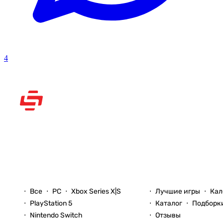
4
Рассказываем вам о
видеоиграх
Новости
Игры
Все
PC
Xbox Series X|S
Лучшие игры
Кал
PlayStation 5
Каталог
Подборк
Nintendo Switch
Отзывы