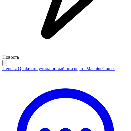
Новость
Первая Quake получила новый эпизод от MachineGames